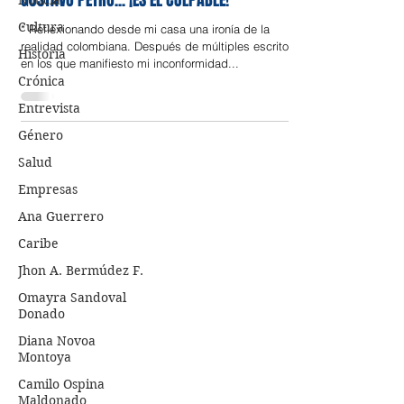
GUSTAVO PETRO... ¡ES EL CULPABLE!
Noticia
Cultura
* Reflexionando desde mi casa una ironía de la
realidad colombiana. Después de múltiples escritos
Historia
en los que manifiesto mi inconformidad...
Crónica
Entrevista
Género
Salud
Empresas
Ana Guerrero
Caribe
Jhon A. Bermúdez F.
Omayra Sandoval
Donado
Diana Novoa
Montoya
Camilo Ospina
Maldonado