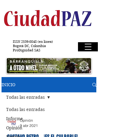
ISSN
2539-0848
(en línea)
Bogotá DC, Colombia
ProDignidad SAS
INICIO
Todas las entradas
Todas las entradas
Informe
Opinión
9 abr 2021
Opinión