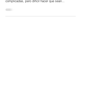
* No hay que bajar la guardia con medidas de
bioseguridad. “Es sencillo hacer que las cosas sean
complicadas, pero difícil hacer que sean...