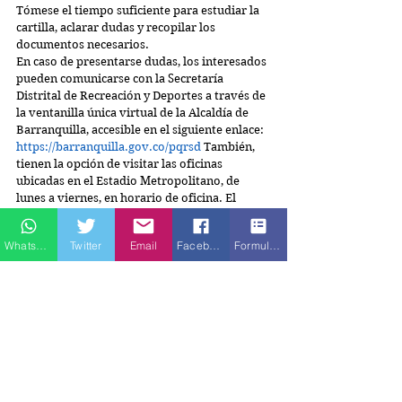
Tómese el tiempo suficiente para estudiar la 
cartilla, aclarar dudas y recopilar los 
documentos necesarios.
En caso de presentarse dudas, los interesados 
pueden comunicarse con la Secretaría 
Distrital de Recreación y Deportes a través de 
la ventanilla única virtual de la Alcaldía de 
Barranquilla, accesible en el siguiente enlace: 
https://barranquilla.gov.co/pqrsd
 También, 
tienen la opción de visitar las oficinas 
ubicadas en el Estadio Metropolitano, de 
lunes a viernes, en horario de oficina. El 
personal estará a disposición para brindar la 
asistencia necesaria y resolver cualquier 
Whatsapp
Twitter
Email
Facebook
Formulario de contacto
consulta relacionada con el proceso de 
convocatoria. • Tenga en cuenta las fechas 
establecidas en el cronograma.
Para completa información:
https://barranquilla.gov.co/wp-
content/uploads/dlm_uploads/2025/05/cartilla-
bolsa-estimulo-team-barranquilla-2025-1.pdf
Etiquetas: