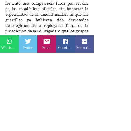
fomentó una competencia feroz por escalar 
en las estadísticas oficiales, sin importar la 
especialidad de la unidad militar, ni que las 
guerrillas ya hubieran sido derrotadas 
estratégicamente o replegadas fuera de la 
jurisdicción de la IV Brigada, o que los grupos 
paramilitares se hubieran desmovilizado. 
Whatsapp
Twitter
Email
Facebook
Formulario de contacto
La evidencia judicial permitió que los 
comparecientes reconocieran delitos que 
nunca antes habían sido investigados, y señaló 
como responsables a altos mandos que hasta 
ahora no habían sido judicializados. Como 
resultado de esta labor, hoy el país sabe que 
Antioquia concentró el 25,19 % de todas las 
muertes ilegítimamente presentadas como 
bajas en combate a nivel nacional. En ese 
contexto, se identificó que la IV Brigada fue 
responsable del 73% de esas muertes en el 
departamento entre los años 2000 y 2013. El 
periodo de mayor victimización se dio entre 
2002 y 2007 —precisamente el lapso 
priorizado por la JEP en este subcaso—, con 