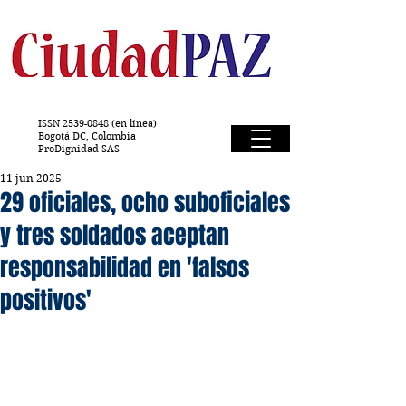
ISSN
2539-0848
(en línea)
Bogotá DC, Colombia
ProDignidad SAS
11 jun 2025
29 oficiales, ocho suboficiales
y tres soldados aceptan
responsabilidad en 'falsos
positivos'