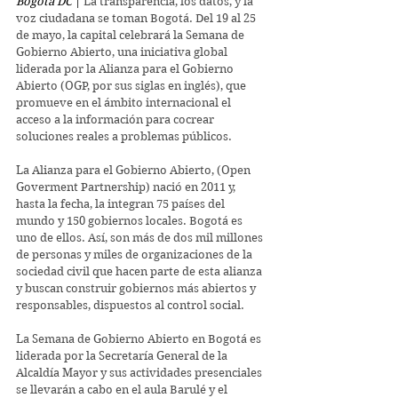
Bogotá DC
 | 
La transparencia, los datos, y la 
voz ciudadana se toman Bogotá. Del 19 al 25 
de mayo, la capital celebrará la Semana de 
Gobierno Abierto, una iniciativa global 
liderada por la Alianza para el Gobierno 
Abierto (OGP, por sus siglas en inglés), que 
promueve en el ámbito internacional el 
acceso a la información para cocrear 
soluciones reales a problemas públicos.  
La Alianza para el Gobierno Abierto, (Open 
Goverment Partnership) nació en 2011 y, 
hasta la fecha, la integran 75 países del 
mundo y 150 gobiernos locales. Bogotá es 
uno de ellos. Así, son más de dos mil millones 
de personas y miles de organizaciones de la 
sociedad civil que hacen parte de esta alianza 
y buscan construir gobiernos más abiertos y 
responsables, dispuestos al control social.  
La Semana de Gobierno Abierto en Bogotá es 
liderada por la Secretaría General de la 
Alcaldía Mayor y sus actividades presenciales 
se llevarán a cabo en el aula Barulé y el 