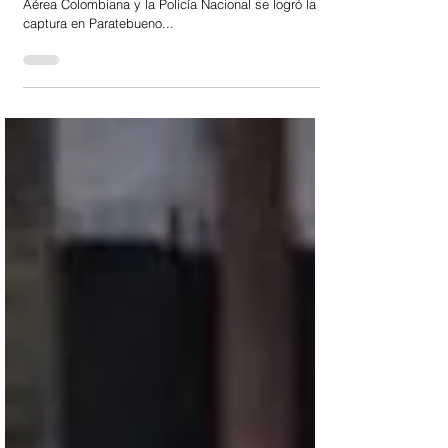
Bogotá DC | En operación coordinada entre la Fuerza
Aérea Colombiana y la Policía Nacional se logró la
captura en Paratebueno...