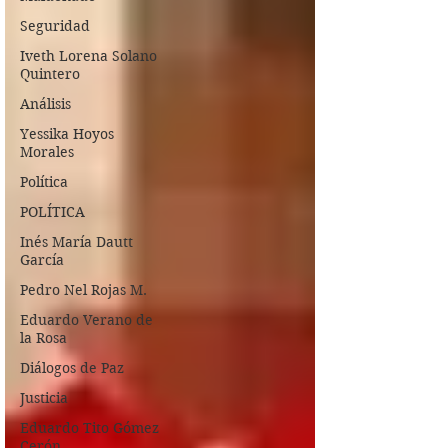
Seguridad
Iveth Lorena Solano
Quintero
Análisis
Yessika Hoyos
Morales
Política
POLÍTICA
Inés María Dautt
García
Pedro Nel Rojas M.
Eduardo Verano de
la Rosa
Diálogos de Paz
Justicia
Eduardo Tito Gómez
Cerón