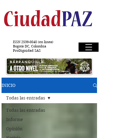
ISSN
2539-0848
(en línea)
Bogotá DC, Colombia
ProDignidad SAS
INICIO
Todas las entradas
Todas las entradas
Informe
Opinión