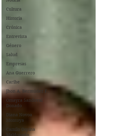
Noticia
Cultura
Historia
Crónica
Entrevista
Género
Salud
Empresas
Ana Guerrero
Caribe
Jhon A. Bermúdez F.
Omayra Sandoval
Donado
Diana Novoa
Montoya
Camilo Ospina
Maldonado