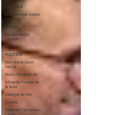
Seguridad
Iveth Lorena Solano
Quintero
Análisis
Yessika Hoyos
Morales
Política
POLÍTICA
Inés María Dautt
García
Pedro Nel Rojas M.
Eduardo Verano de
la Rosa
Diálogos de Paz
Justicia
Eduardo Tito Gómez
Cerón