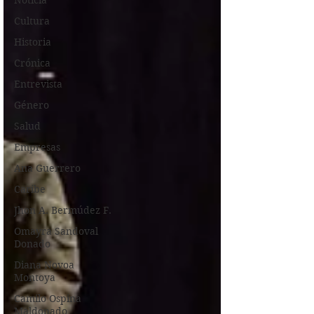
Noticia
Cultura
Historia
Crónica
Entrevista
Género
Salud
Empresas
Ana Guerrero
Caribe
Jhon A. Bermúdez F.
Omayra Sandoval
Donado
Diana Novoa
Montoya
Camilo Ospina
Maldonado