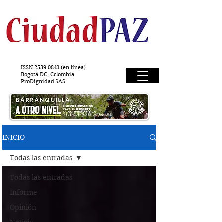
ISSN
2539-0848
(en línea)
Bogotá DC, Colombia
ProDignidad SAS
INICIO
Todas las entradas
Todas las entradas
Informe
Opinión