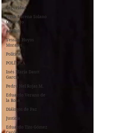
Seguridad
Iveth Lorena Solano
Quintero
Análisis
Yessika Hoyos
Morales
Política
POLÍTICA
Inés María Dautt
García
Pedro Nel Rojas M.
Eduardo Verano de
la Rosa
Diálogos de Paz
Justicia
Eduardo Tito Gómez
Cerón