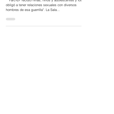
JEP estudia violencia de género contra
niña en las Farc-EP
* "Farc-EP reclutó niñas, niños y adolescentes y los
obligó a tener relaciones sexuales con diversos
hombres de esa guerrilla". La Sala...