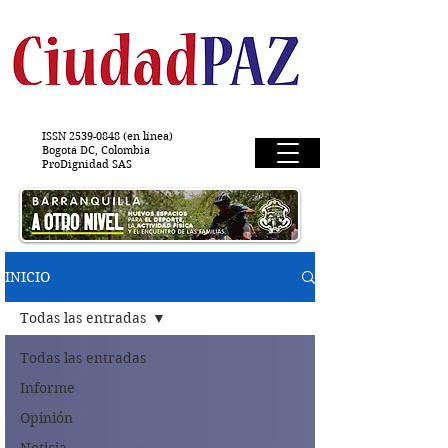
ISSN
2539-0848
(en línea)
Bogotá DC, Colombia
ProDignidad SAS
INICIO
Todas las entradas
Todas las entradas
Informe
Opinión