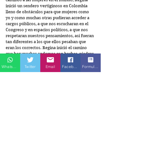
inició un sendero vertiginoso en Colombia 
lleno de obstáculos para que mujeres como 
yo y como muchas otras pudieran acceder a 
cargos públicos, a que nos escucharan en el 
Congreso y en espacios políticos, a que nos 
respetaran nuestros pensamientos, así fueran 
tan diferentes a los que ellos pesaban que 
eran los correctos. Regina inició el camino 
que hoy muchas andamos con baches, piedras 
y obstáculos, pero que hubieran sido 
imposibles sin mujeres que como ella fueron 
Whatsapp
Twitter
Email
Facebook
Formulario de contacto
pioneras en estos cambios estructurales.
Me siento orgullosa de ser sobrina de Regina 
11, de tener linaje de bruja, de ser parte de un 
árbol genealógico de mujeres berracas y 
empoderadas. Por más Reginas 11 que abran 
el camino de otras mujeres maravillosas que 
vienen luchando por un cambio.
Etiquetas:
Ciudad Paz
Diana Novoa Montoya
Opinión