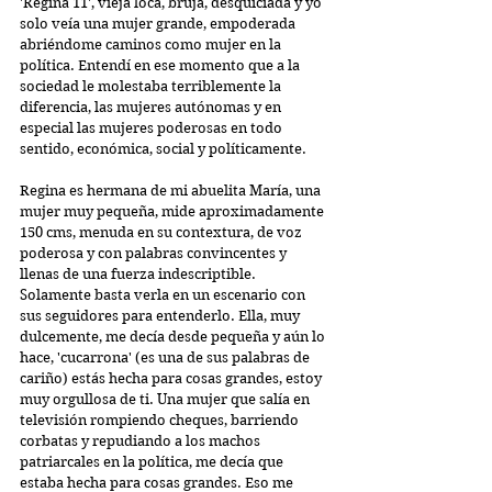
'Regina 11', vieja loca, bruja, desquiciada y yo 
solo veía una mujer grande, empoderada 
abriéndome caminos como mujer en la 
política. Entendí en ese momento que a la 
sociedad le molestaba terriblemente la 
diferencia, las mujeres autónomas y en 
especial las mujeres poderosas en todo 
sentido, económica, social y políticamente.
Regina es hermana de mi abuelita María, una 
mujer muy pequeña, mide aproximadamente 
150 cms, menuda en su contextura, de voz 
poderosa y con palabras convincentes y 
llenas de una fuerza indescriptible. 
Solamente basta verla en un escenario con 
sus seguidores para entenderlo. Ella, muy 
dulcemente, me decía desde pequeña y aún lo 
hace, 'cucarrona' (es una de sus palabras de 
cariño) estás hecha para cosas grandes, estoy 
muy orgullosa de ti. Una mujer que salía en 
televisión rompiendo cheques, barriendo 
corbatas y repudiando a los machos 
patriarcales en la política, me decía que 
estaba hecha para cosas grandes. Eso me 