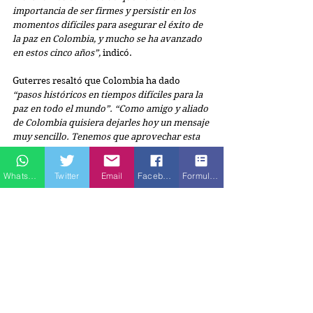
importancia de ser firmes y persistir en los 
momentos difíciles para asegurar el éxito de 
la paz en Colombia, y mucho se ha avanzado 
en estos cinco años”,
 indicó.
Guterres resaltó que Colombia ha dado 
“pasos históricos en tiempos difíciles para la 
paz en todo el mundo”. “Como amigo y aliado 
de Colombia quisiera dejarles hoy un mensaje 
muy sencillo. Tenemos que aprovechar esta 
oportunidad histórica de no dar ni un paso 
atrás. Es esencial seguir firmes en toda la 
Whatsapp
Twitter
Email
Facebook
Formulario de contacto
labor que se está haciendo para la 
implementación del acuerdo”,
 sostuvo.
Destacó los avances logrados en los 16 
Programas de Desarrollo con Enfoque 
Territorial (PDET), que involucran a más de 
250 mil habitantes en 170 municipios, así 
como la tarea realizada en materia de 
viviendas rurales, acceso a agua, 
saneamiento, electricidad y vías.
 “Colombia 