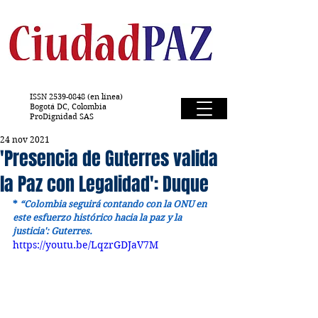
ISSN
2539-0848
(en línea)
Bogotá DC, Colombia
ProDignidad SAS
24 nov 2021
'Presencia de Guterres valida
la Paz con Legalidad': Duque
* 
“Colombia seguirá contando con la ONU en 
este esfuerzo histórico hacia la paz y la 
justicia': Guterres.
https://youtu.be/LqzrGDJaV7M