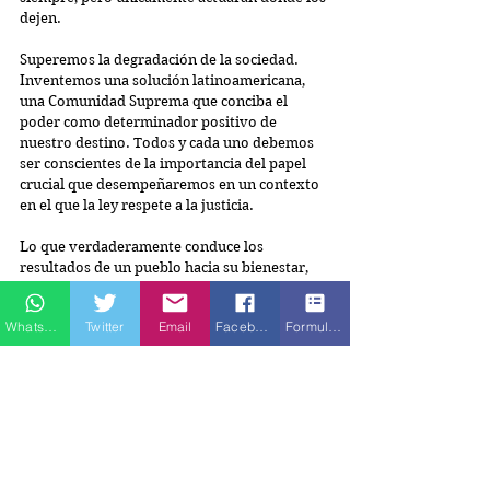
dejen.
Superemos la degradación de la sociedad. 
Inventemos una solución latinoamericana, 
una Comunidad Suprema que conciba el 
poder como determinador positivo de 
nuestro destino. Todos y cada uno debemos 
ser conscientes de la importancia del papel 
crucial que desempeñaremos en un contexto 
en el que la ley respete a la justicia.
Lo que verdaderamente conduce los 
resultados de un pueblo hacia su bienestar, 
hacia su calidad de vida, hacia su dignidad, no 
es la teoría, tendencia política, social o 
Whatsapp
Twitter
Email
Facebook
Formulario de contacto
económica con que se lo pretenda dirigir y 
gobernar. No son los recursos naturales ni es 
la capacidad industrial. Antes que todo eso, es 
el Factor Humano. Es el respeto, la 
honestidad, la ilustración, la determinación, 
la actitud, el orden, la libertad, la 
organización, la responsabilidad, la disciplina, 
la solidaridad, el amor… es la disposición de 