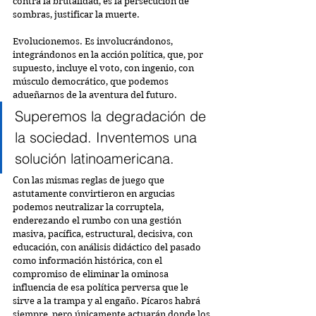
contra la brutalidad, es la persecución de 
sombras, justificar la muerte. 
Evolucionemos. Es involucrándonos, 
integrándonos en la 
acción política
, que, por 
supuesto, incluye el voto, con ingenio, con 
músculo democrático, que podemos 
adueñarnos de la aventura del futuro.
Superemos la degradación de 
la sociedad. Inventemos una 
solución latinoamericana.
Con las mismas reglas de juego que 
astutamente convirtieron en argucias 
podemos neutralizar la corruptela, 
enderez
ando el rumbo con una gestión 
masiva, pacífica, estructural, decisiva, con 
educación, con análisis didáctico del pasado 
como información histórica, con el 
compromiso de eliminar la ominosa 
influencia de esa política perversa que le 
sirve a la trampa y al engaño. Pícaros habrá 
siempre, pero únicamente actuarán donde los 