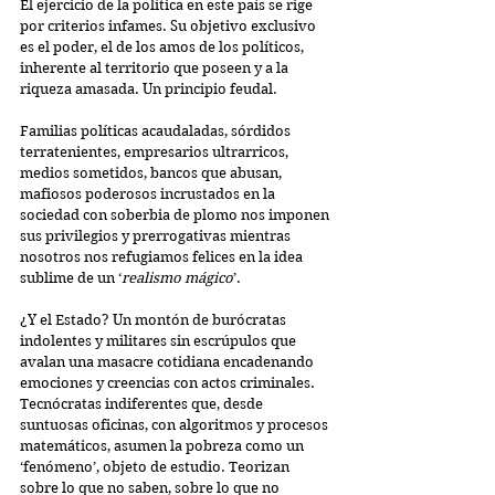
El ejercicio de la política en este país se rige 
por criterios infames. Su objetivo exclusivo 
es el poder, el de los amos de los políticos, 
inherente al territorio que poseen y a la 
riqueza amasada. Un principio feudal.
Familias políticas acaudaladas, sórdidos 
terratenientes, empresarios ultrarricos, 
medios sometidos, bancos que abusan, 
mafiosos poderosos incrustados en la 
sociedad con soberbia de plomo nos imponen 
sus privilegios y prerrogativas mientras 
nosotros nos refugiamos felices en la idea 
sublime de un ‘
realismo mágico
’.
¿Y el Estado? 
Un montón de burócratas 
indolentes y militares sin escrúpulos que 
avalan una masacre cotidiana encadenando 
emociones y creencias con actos criminales. 
Tecnócratas
 indiferentes que, desde 
suntuosas oficinas, con algoritmos y procesos 
matemáticos, asumen la pobreza como un 
‘fenómeno’, objeto de estudio. Teorizan 
sobre lo que no saben, sobre lo que no 