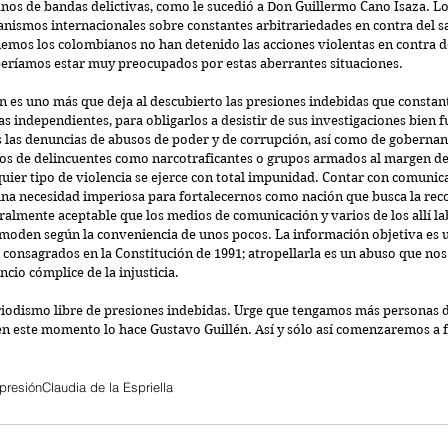
s de bandas delictivas, como le sucedió a Don Guillermo Cano Isaza. Lo
anismos internacionales sobre constantes arbitrariedades en contra del 
emos los colombianos no han detenido las acciones violentas en contra de 
beríamos estar muy preocupados por estas aberrantes situaciones. 
én es uno más que deja al descubierto las presiones indebidas que consta
as independientes, para obligarlos a desistir de sus investigaciones bien
las denuncias de abusos de poder y de corrupción, así como de goberna
os de delincuentes como narcotraficantes o grupos armados al margen de l
uier tipo de violencia se ejerce con total impunidad. Contar con comunica
una necesidad imperiosa para fortalecernos como nación que busca la recon
almente aceptable que los medios de comunicación y varios de los allí la
omoden según la conveniencia de unos pocos. La información objetiva es u
consagrados en la Constitución de 1991; atropellarla es un abuso que nos
encio cómplice de la injusticia.
iodismo libre de presiones indebidas. Urge que tengamos más personas d
en este momento lo hace Gustavo Guillén. Así y sólo así comenzaremos a 
presión
Claudia de la Espriella