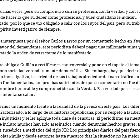
has veces, pero su compromiso con su profesión, con la verdad y con su 
 de hacer lo que su deber como profesional y buen ciudadano le indican.
o, por lo que se vio obligado a salir con los suyos del país, pero su trab
píritu investigativo de siempre.  
la interpuesta por el señor Carlos Barros por un comentario hecho en 
Twi
 favor del demandante, este periodista deberá pagar una millonaria suma y
catado la orden de retractarse de lo manifestado.
 obliga a Guillén a rectificar es controversial y pone en el tapete el tema 
toda sociedad verdaderamente democrática. Sin embargo, hay que decir q
 investigativo, la seriedad de sus trabajos alrededor del narcotráfico en
n fundamentadas, son pruebas suficientes de que su comentario no fue dich
hombre honorable y comprometido con la Verdad. Esa verdad que se escri
 intentarse callar.
rnos un momento frente a la realidad de la prensa en este país. Los dife
acterizado, a lo largo de su historia republicana, por su respeto a la libe
injusticias y se les aplique toda clase de censuras. El periodismo en nuest
e incluso muchos han sido asesinados cuando denuncian hechos graves. B
 sucedidos a mediados del siglo XX: Los principales diarios del país fuer
ojas Pinilla y desde entonces hasta nuestros días la situación no ha mejo