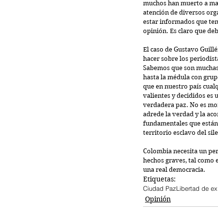
muchos han muerto a mano
atención de diversos org
estar informados que ten
opinión. Es claro que de
El caso de Gustavo Guill
hacer sobre los periodist
Sabemos que son muchas 
hasta la médula con grup
que en nuestro país cualq
valientes y decididos es 
verdadera paz. No es mor
adrede la verdad y la ac
fundamentales que están 
territorio esclavo del sil
Colombia necesita un per
hechos graves, tal como 
una real democracia. 
Etiquetas:
Ciudad Paz
Libertad de ex
Opinión