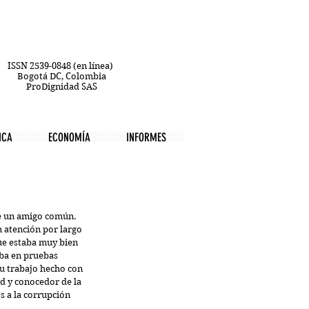
ISSN 2539-0848 (en línea)
Bogotá DC, Colombia
ProDignidad SAS
ICA
ECONOMÍA
INFORMES
e un amigo común. 
 atención por largo 
ue estaba muy bien 
ba en pruebas 
su trabajo hecho con 
d y conocedor de la 
s a la corrupción 