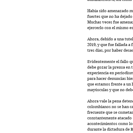
Había sido amenazado muc
fuertes que no ha dejado
Muchas veces fue amenazad
ejercerlo con el mismo es
Ahora, debido a una tute
2019, y que fue fallada a
tres días, por haber desa
Evidentemente el fallo que
debe gozar la prensa en 
experiencia en periodismo
para hacer denuncias bie
que estamos frente a un 
mayúsculas y que no debe
Ahora vale la pena detene
colombianos no se han car
frecuente que se cometan 
constantemente atacado 
acontecimientos como los
durante la dictadura de R