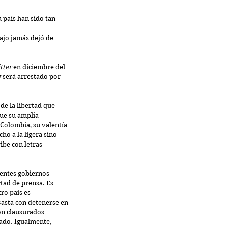
país han sido tan 
ajo jamás dejó de 
tter
 en diciembre del 
 será arrestado por 
de la libertad que 
ue su amplia 
 Colombia, su valentía 
o a la ligera sino 
be con letras 
rentes gobiernos 
rtad de prensa. Es 
ro país es 
asta con detenerse en 
on clausurados 
rado. Igualmente, 