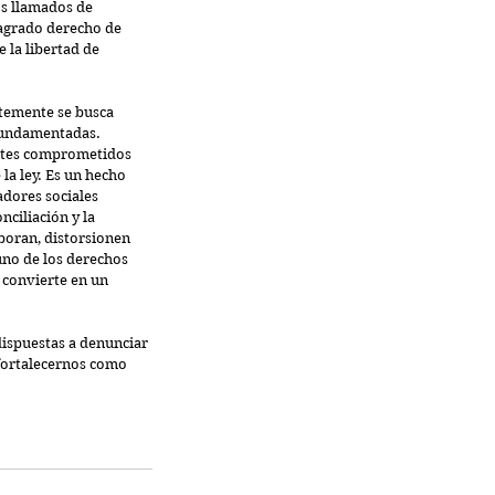
s llamados de 
sagrado derecho de 
la libertad de 
ntemente se busca 
 fundamentadas. 
ntes comprometidos 
a ley. Es un hecho 
dores sociales 
ciliación y la 
boran, distorsionen 
no de los derechos 
 convierte en un 
ispuestas a denunciar 
fortalecernos como 