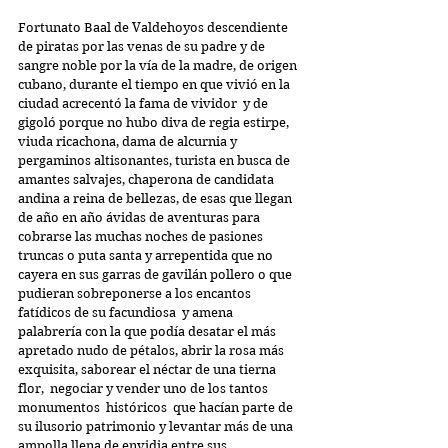
Fortunato Baal de Valdehoyos descendiente 
de piratas por las venas de su padre y de 
sangre noble por la vía de la madre, de origen 
cubano, durante el tiempo en que vivió en la 
ciudad acrecentó la fama de vividor  y de 
gigoló porque no hubo diva de regia estirpe, 
viuda ricachona, dama de alcurnia y 
pergaminos altisonantes, turista en busca de 
amantes salvajes, chaperona de candidata 
andina a reina de bellezas, de esas que llegan 
de año en año ávidas de aventuras para 
cobrarse las muchas noches de pasiones 
truncas o puta santa y arrepentida que no 
cayera en sus garras de gavilán pollero o que 
pudieran sobreponerse a los encantos 
fatídicos de su facundiosa  y amena 
palabrería con la que podía desatar el más 
apretado nudo de pétalos, abrir la rosa más 
exquisita, saborear el néctar de una tierna 
flor,  negociar y vender uno de los tantos 
monumentos  históricos  que hacían parte de 
su ilusorio patrimonio y levantar más de una 
ampolla llena de envidia entre sus 