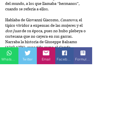
del mundo, a los que llamaba “hermanos”, 
cuando se refería a ellos. 
Hablaba de Giovanni Giacomo, 
Casanova,
 el 
típico vividor a expensas de las mujeres y el 
don Juan
 de su época, pues no hubo plebeya o 
cortesana que no cayera en sus garras. 
Narraba la historia de Giuseppe Balsamo 
(1743-1795), conocido como el 
Conde 
Cagliostro
, típico aventurero que puso a sus 
pies la Corte de Luis XVI, hasta cuando cayó 
Whatsapp
Twitter
Email
Facebook
Formulario de contacto
en desgracia por el hurto de un collar de 
perlas. Hablaba de Rasputín y de la grandeza 
de su espíritu al poner de rodillas la Corte del 
Zar de todas las Rusias y sentía una pasión 
morbosa por Francisco Rabelais, sobre todo 
cuando hablaba de la historia de 
Gargantúa y 
Pantagruel
. 
Se sabía todos los pormenores que llevaron 
al obispo Talleyrand, cuando triunfó la 
Revolución Francesa que se quitó la mitra y la 
estola y se la puso a un asno como prueba de 