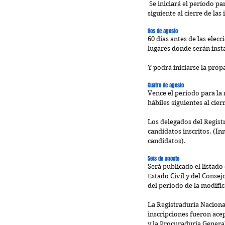
 Se iniciará el período para la modificación de candidatos y listas de candidatos por renuncia o no aceptación. (Día hábil 
siguiente al cierre de las
Dos de agosto
60 días antes de las elec
lugares donde serán inst
Y podrá iniciarse la prop
Cuatro de agosto
Vence el período para la 
hábiles siguientes al cie
Los delegados del Registr
candidatos inscritos. (In
candidatos).    
Seis de agosto
Será publicado el listado
Estado Civil y del Consej
del período de la modific
La Registraduría Nacional
inscripciones fueron acep
y la Procuraduría General