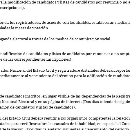
 inscripciones).
ciones, los registradores, de acuerdo con los alcaldes, establecerán mediant
aladas la mesas de votación.
aganda electoral a través de los medios de comunicación social.
modificación de candidatos y listas de andidatos por renunciar o no acepta
rre de las correspondientes inscripciones).
ador Nacional del Estado Civil y registradore distritales deberán reportar
mediatamente al vencimiento del término para la odificación de candidatos
 de candidatos inscritos, en lugar visible de las dependencias de la Registr
o Nacional Electoral y en su página de internet. (Dos días calendario sigui
ación de candidatos y listas de candidatos).
 del Estado Civil deberá remitir a los organismos competentes la relació
tadas para certificar sobre las causales de inhabilidad, en especial al Con
 de la Nación. (Dos días calendario siguientes al vencimiento del período 