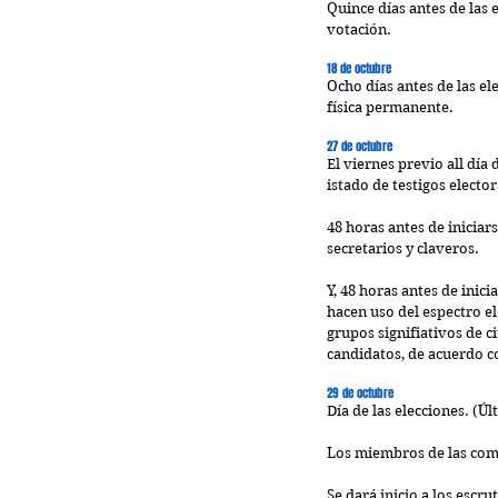
Quince días antes de las e
votación.
18 de octubre
Ocho días antes de las el
física permanente.
27 de octubre
El viernes previo all día 
istado de testigos elector
48 horas antes de iniciar
secretarios y claveros.
Y, 48 horas antes de inic
hacen uso del espectro el
grupos signifiativos de c
candidatos, de acuerdo co
29 de octubre
Día de las elecciones. (Ú
Los miembros de las comis
Se dará inicio a los escru