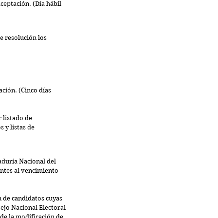
e resolución los 
ción. (Cinco días 
 listado de 
 y listas de 
aduría Nacional del 
entes al vencimiento 
n de candidatos cuyas 
sejo Nacional Electoral 
de la modificación de 