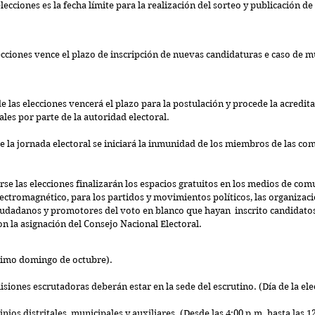
lecciones es la fecha límite para la realización del sorteo y publicación de 
ecciones vence el plazo de inscripción de nuevas candidaturas e caso de m
de las elecciones vencerá el plazo para la postulación y procede la acredita
ales por parte de la autoridad electoral.
se la jornada electoral se iniciará la inmunidad de los miembros de las co
iarse las elecciones finalizarán los espacios gratuitos en los medios de com
ectromagnético, para los partidos y movimientos políticos, las organizacio
iudadanos y promotores del voto en blanco que hayan  inscrito candidatos 
n la asignación del Consejo Nacional Electoral.
ltimo domingo de octubre).
iones escrutadoras deberán estar en la sede del escrutino. (Día de la elec
tinios distritales, municipales y auxiliares. (Desde las 4:00 p.m. hasta las 1