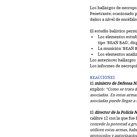
Los hallazgos de necrops
Penetrante; ocasionado p
daños a nivel de encéfalo
El estudio balístico perm
Los elementos estudi
tipo 'BEAN BAG', disp
La munición 'BEAN BA
Los elementos analiz
Los anteriores hallazgos
Los informes de necropsia
REACCIONES
El 
ministro de Defensa Na
explicó: 
“Como se trata d
asociadas. En estas armas
asociadas puede llegar a s
El 
director de la Policía
calibre 12 con la que fue 
concede la potestad a gr
utilicen estas armas, hab
protocolos y autorizacione