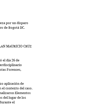
beza por un disparo 
tro de Bogotá DC.
n DILAN MAURICIO CRUZ 
 el día 26 de 
rdisciplinario 
tas Forenses, 
izo aplicación de 
 el contexto del caso.
 analizaron Elementos 
 del lugar de los 
durante el 