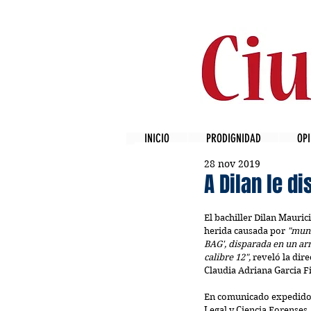
INICIO
PRODIGNIDAD
OPI
28 nov 2019
A Dilan le d
El bachiller Dilan Mauric
herida causada por 
"muni
BAG', disparada en un arm
calibre 12",
 reveló la dir
Claudia Adriana Garcia F
En comunicado expedido p
Legal y Ciencia Forenses,