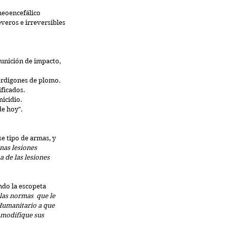
neoencefálico 
veros e irreversibles 
unición de impacto, 
erdigones de plomo.  
ficados. 
icidio.
de hoy".
se tipo de armas, y 
nas lesiones 
 de las lesiones 
ndo la escopeta 
as normas  que le 
Humanitario a que 
 modifique sus 