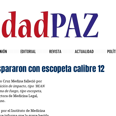
NIÓN
EDITORIAL
REVISTA
ACTUALIDAD
POLÍT
ispararon con escopeta calibre 12
io Cruz Medina falleció por 
ción de impacto, tipo 'BEAN 
a de fuego, tipo escopeta, 
ectora de Medicina Legal, 
ino.
or el Instituto de Medicina 
 se informa que la grave herida 