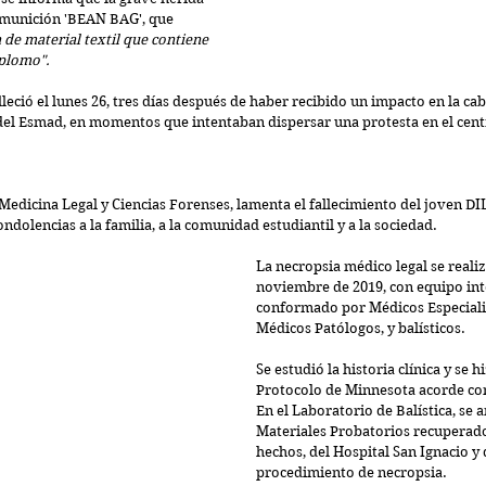
 munición 'BEAN BAG', que 
de material textil que contiene 
 plomo".
alleció el lunes 26, tres días después de haber recibido un impacto en la ca
del Esmad, en momentos que intentaban dispersar una protesta en el cen
e Medicina Legal y Ciencias Forenses, lamenta el fallecimiento del jove
dolencias a la familia, a la comunidad estudiantil y a la sociedad.
La necropsia médico legal se realizó
noviembre de 2019, con equipo inte
conformado por Médicos Especialis
Médicos Patólogos, y balísticos.
Se estudió la historia clínica y se h
Protocolo de Minnesota acorde con
En el Laboratorio de Balística, se
Materiales Probatorios recuperados
hechos, del Hospital San Ignacio y 
procedimiento de necropsia.