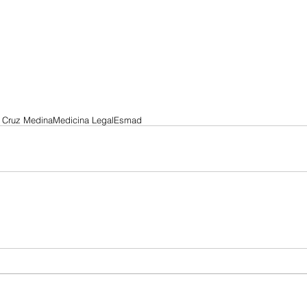
n Cruz Medina
Medicina Legal
Esmad