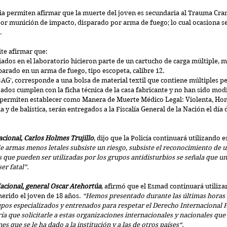
ia permiten afirmar que la muerte del joven es secundaria al Trauma Cra
or munición de impacto, disparado por arma de fuego; lo cual ocasiona se
.
ite afirmar que: 
ados en el laboratorio hicieron parte de un cartucho de carga múltiple, m
arado en un arma de fuego, tipo escopeta, calibre 12.  
G', corresponde a una bolsa de material textil que contiene múltiples p
ados cumplen con la ficha técnica de la casa fabricante y no han sido modi
 permiten establecer como Manera de Muerte Médico Legal: Violenta, Hom
 y de balística, serán entregados a la Fiscalía General de la Nación el día 
cional, Carlos Holmes Trujillo
, dijo que la Policía continuará utilizando e
e armas menos letales subsiste un riesgo, subsiste el reconocimiento de u
 que pueden ser utilizadas por los grupos antidisturbios se señala que una
er fatal”.
 Nacional, general Oscar Atehortúa
, afirmó que el Esmad continuará utiliza
herido el joven de 18 años. 
“Hemos presentado durante las últimas horas l
upos especializados y entrenados para respetar el Derecho Internacional 
ría que solicitarle a estas organizaciones internacionales y nacionales que
s que se le ha dado a la institución y a las de otros países“.