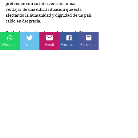
pretenden con su intervención tomar 
ventajas de una difícil situación que esta 
afectando la humanidad y dignidad de un país 
caído en desgracia.
Cuidar la situación alcanzada, luego de 50 
años de violencia durante los cuales hemos 
Whatsapp
Twitter
Email
Facebook
Formulario de contacto
vivido las peores experiencias de sufrimiento 
y dolor se hace necesario.  El apoyo a los 
hermanos no puede dar lugar al retroceso a 
una situación de guerra en la que 
generalmente sufren los inocentes y se 
afectan personas ajenas a los conflictos 
originados por otros.
Colombia como país en la búsqueda de una 
paz duradera que le permita construir un 
mundo nuevo para sus habitantes requiere 
de la protección de su situación al punto de 
que las soluciones a sus necesidades (salud, 
educación, bienestar, entre otros) no pueden 
ser vistas como pendientes sino como 
prioridades.