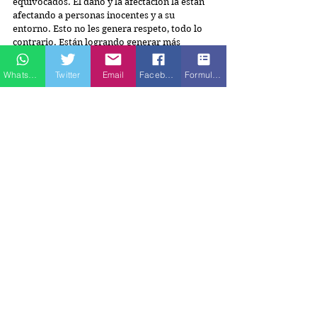
equivocados. El daño y la afectación la están 
afectando a personas inocentes y a su 
entorno. Esto no les genera respeto, todo lo 
contrario. Están logrando generar más 
rechazo que aceptación por parte del pueblo.
Whatsapp
Twitter
Email
Facebook
Formulario de contacto
Colombia debe caminar en pro de la equidad 
social y del desarrollo económico que la 
globalidad exige. Y, en lo posible acercarnos a 
los diálogos con los grupos insurgentes que 
han nacido últimamente, para que 
caminemos la ruta de lo que será una 
Colombia en paz.
Para muchos, la inversión en la paz es 
sumamente alta. Pero si revisamos, la guerra 
es mucho más costosa. Pongámonos en la 
situación de quienes padecen el 
desabastecimiento de agua potable por la 
contaminación de crudo, y trabajemos en 
conjunto para concientizar sobre la 
protección al medio ambiente, a la flora y 
fauna que son quienes nos mantienen 
respirando.