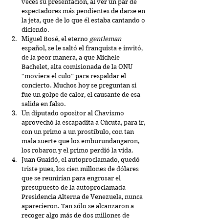
veces su presentación, al ver un par de 
espectadores más pendientes de darse en 
la jeta, que de lo que él estaba cantando o 
diciendo.  
Miguel Bosé, el eterno 
gentleman
español, se le saltó el franquista e invitó, 
de la peor manera, a que Michele 
Bachelet, alta comisionada de la ONU 
“moviera el culo” para respaldar el 
concierto. Muchos hoy se preguntan si 
fue un golpe de calor, el causante de esa 
salida en falso.  
Un diputado opositor al Chavismo 
aprovechó la escapadita a Cúcuta, para ir, 
con un primo a un prostíbulo, con tan 
mala suerte que los emburundangaron, 
los robaron y el primo perdió la vida.  
Juan Guaidó, el autoproclamado, quedó 
triste pues, los cien millones de dólares 
que se reunirían para engrosar el 
presupuesto de la autoproclamada 
Presidencia Alterna de Venezuela, nunca 
aparecieron. Tan sólo se alcanzaron a 
recoger algo más de dos millones de 