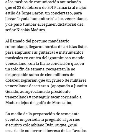
a los medios de comunicación anunciando 
que el 23 de febrero de 2019 armaría al mejor 
estilo de Jorge Barón, ​un conciertazo, para 
llevar “ayuda humanitaria” a los venezolanos 
y de paso tumbar el régimen dictatorial del 
señor Nicolás Maduro.
Al llamado del porcuno mandatario 
colombiano, llegaron hordas de artistas listos 
para empuñar sus guitarras e instrumentos 
musicales en contra del ignominioso mando 
venezolano, con la firme convicción que, en 
un solo fin de semana, recogerían la no 
despreciable suma de cien millones de 
dólares; lograrían que un grueso de militares 
venezolanos desertaran  (apoyando a Juanito 
Guaidó, autoproclamado presidente 
venezolano) y conseguir sacar corriendo a 
Maduro lejos del golfo de Maracaibo.
En medio de la preparación de semejante 
evento, un periodista preguntó al gorrino 
ejecutivo colombiano Iván Duque, ¿qué 
pasaría de no lograr el ingreso de las “ayudas 