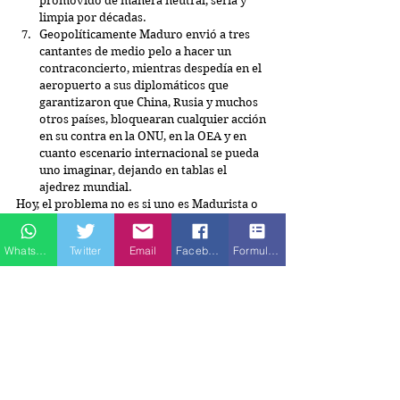
promovido de manera neutral, seria y 
limpia por décadas.  
Geopolíticamente Maduro envió a tres 
cantantes de medio pelo a hacer un 
contraconcierto, mientras despedía en el 
aeropuerto a sus diplomáticos que 
garantizaron que China, Rusia y muchos 
otros países, bloquearan cualquier acción 
en su contra en la ONU, en la OEA y en 
cuanto escenario internacional se pueda 
uno imaginar, dejando en tablas el 
ajedrez mundial. 
Hoy, el problema no es si uno es Madurista o 
Guaidótrumpista, la cruda realidad evidencia 
que Maduro mostró al mundo, que su poder 
Whatsapp
Twitter
Email
Facebook
Formulario de contacto
está férreamente consolidado y difícilmente 
podrá ser removido de su cargo, pues la 
inteligente 'estrategia' dió un excelente 
resultado en Colombia, donde la popularidad 
de Duque subió como espuma de polar, pero 
no le hizo “ni cosquillas” a Maduro.
El propósito de Trump y Duque era “tumbar 
la Cortina de Hierro” virtual que 