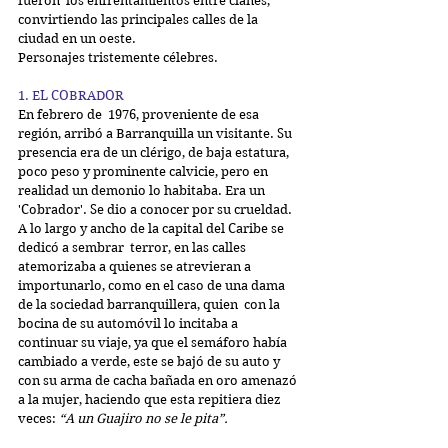
fueron  los enfrentamientos entre clanes, 
convirtiendo las principales calles de la 
ciudad en un oeste.
Personajes tristemente célebres.
1. EL COBRADOR
En febrero de  1976, proveniente de esa 
región, arribó a Barranquilla un visitante. Su 
presencia era de un clérigo, de baja estatura, 
poco peso y prominente calvicie, pero en 
realidad un demonio lo habitaba. Era un 
'Cobrador'. Se dio a conocer por su crueldad. 
A lo largo y ancho de la capital del Caribe se 
dedicó a sembrar  terror, en las calles 
atemorizaba a quienes se atrevieran a 
importunarlo, como en el caso de una dama 
de la sociedad barranquillera, quien  con la 
bocina de su automóvil lo incitaba a 
continuar su viaje, ya que el semáforo había 
cambiado a verde, este se bajó de su auto y 
con su arma de cacha bañada en oro amenazó 
a la mujer, haciendo que esta repitiera diez 
veces: 
“A un Guajiro no se le pita”.