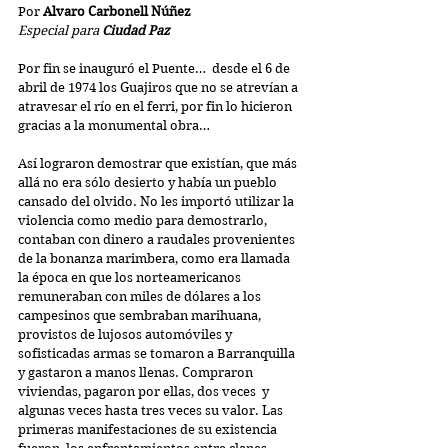
Por 
Alvaro Carbonell Núñez
Especial para 
Ciudad Paz
Por fin se inauguró el Puente…  desde el 6 de 
abril de 1974 los Guajiros que no se atrevían a 
atravesar el río en el ferri, por fin lo hicieron 
gracias a la monumental obra…
Así lograron demostrar que existían, que más 
allá no era sólo desierto y había un pueblo 
cansado del olvido. No les importó utilizar la 
violencia como medio para demostrarlo, 
contaban con dinero a raudales provenientes 
de la bonanza marimbera, como era llamada 
la época en que los norteamericanos 
remuneraban con miles de dólares a los 
campesinos que sembraban marihuana, 
provistos de lujosos automóviles y 
sofisticadas armas se tomaron a Barranquilla 
y gastaron a manos llenas. Compraron 
viviendas, pagaron por ellas, dos veces  y 
algunas veces hasta tres veces su valor. Las 
primeras manifestaciones de su existencia 