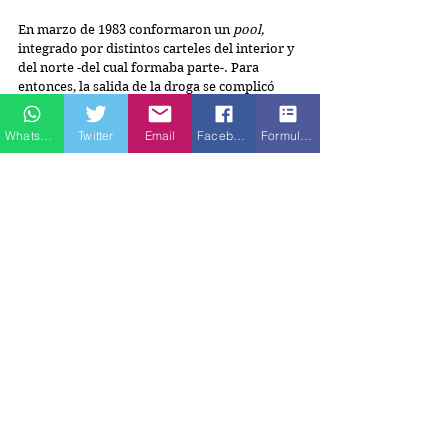
En marzo de 1983 conformaron un 
pool,
integrado por distintos carteles del interior y 
del norte -del cual formaba parte-. Para 
entonces, la salida de la droga se complicó 
debido a los rigurosos controles. Él decidió 
retirar la parte de la mercancía que le 
Whatsapp
Twitter
Email
Facebook
Formulario de contacto
correspondía. Al ver la facilidad de acceso a 
ésta, decidió tomar todo el paquete, sin 
importarle la reacción de sus socios en el 
pool.
 Ese año fue víctima de un atentado en el 
Rodadero, del cual salió ileso.
En junio de 1985 toma venganza y mata en 
Bogotá a su agresor. En noviembre del 
mismo año, recibe la visita de un actor de la 
televisión, quien le transmitió un mensaje de 
los integrantes del 
pool.
 Él le comenta que en 
ningún momento quería problemas, lo incitó 
a que se divirtiera, que al día siguiente se 
encontrarían y charlarían sobre la devolución 
de la mercancía, pero sus planes eran otros. 
Siguió al actor, esperó que saliera de la 
discoteca donde departía y lo asesinó en la 