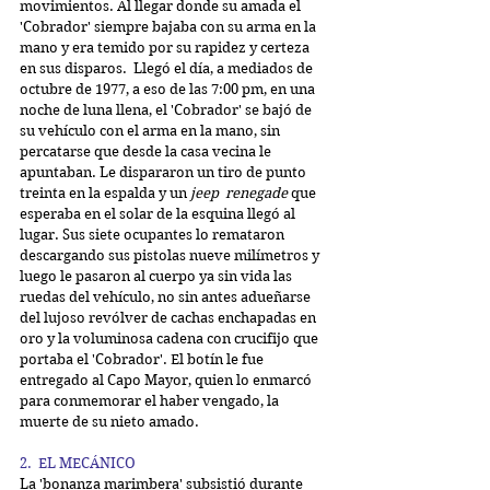
movimientos. Al llegar donde su amada el 
'Cobrador' siempre bajaba con su arma en la 
mano y era temido por su rapidez y certeza 
en sus disparos.  Llegó el día, a mediados de 
octubre de 1977, a eso de las 7:00 pm, en una 
noche de luna llena, el 'Cobrador' se bajó de 
su vehículo con el arma en la mano, sin 
percatarse que desde la casa vecina le 
apuntaban. Le dispararon un tiro de punto 
treinta en la espalda y un 
jeep  renegade 
que 
esperaba en el solar de la esquina llegó al 
lugar. Sus siete ocupantes lo remataron 
descargando sus pistolas nueve milímetros y 
luego le pasaron al cuerpo ya sin vida las 
ruedas del vehículo, no sin antes adueñarse 
del lujoso revólver de cachas enchapadas en 
oro y la voluminosa cadena con crucifijo que 
portaba el 'Cobrador'. El botín le fue 
entregado al Capo Mayor, quien lo enmarcó 
para conmemorar el haber vengado, la 
muerte de su nieto amado.
2.  EL MECÁNICO
La 'bonanza marimbera' subsistió durante 