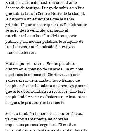
En otra ocasión demostró crueldad ante 
decenas de testigos. Luego de subir a un bus 
que cubría la ruta Centro-Norte de la ciudad, 
le disparó a un estudiante que le había 
gritado HP por casi atropellarlo. El 'Cobrador' 
se apeó de su vehículo, persiguió al 
estudiante hasta las sillas del transporte 
público y sin mediar palabras lo aniquiló de 
tres balazos, ante la mirada de testigos 
mudos de terror.
Mataba por ver caer…  Era un pistolero 
diestro en el manejo de su arma. En muchas 
ocasiones lo demostró. Cierta vez, en una 
gallera al sur de la ciudad, tuvo tiempo de 
propinar dos cachetadas a un enemigo y antes 
que este desenfundara su revólver, él lo hizo 
propinándole certeros balazos que instantes 
después le provocaron la muerte.
Se hizo también temer  de  sus coterráneos, 
ya que constantemente les cobraba 
impuestos por sus 'negocios'. El motivo 
principal de cada visita era cobrar deudas y lo 