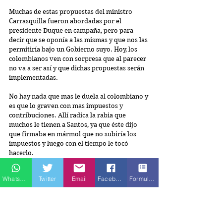
Muchas de estas propuestas del ministro 
Carrasquilla fueron abordadas por el 
presidente Duque en campaña, pero para 
decir que se oponía a las mismas y que nos las 
permitiría bajo un Gobierno suyo. Hoy, los 
colombianos ven con sorpresa que al parecer 
no va a ser así y que dichas propuestas serán 
implementadas.
No hay nada que mas le duela al colombiano y 
es que lo graven con mas impuestos y 
contribuciones. Allí radica la rabia que 
muchos le tienen a Santos, ya que éste dijo 
que firmaba en mármol que no subiría los 
impuestos y luego con el tiempo le tocó 
hacerlo.
Pues bien, al parecer este Gobierno va a 
Whatsapp
Twitter
Email
Facebook
Formulario de contacto
incrementar los impuestos, va a poner a 
pagar impuestos a muchos que no lo hacían y 
va a castigar tributariamente más a la 
persona natural que a la jurídica y esto hace 
que ya exista mucho malestar y rabia del 