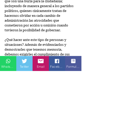
que son una burla para la ciudadanía; 
incluyendo de manera general a los partidos 
políticos, quienes cínicamente tratan de 
hacernos olvidar en cada cambio de 
administración las atrocidades que 
cometieron por acción u omisión cuando 
tuvieron la posibilidad de gobernar.
¿Qué hacer ante este tipo de personas y 
situaciones? Además de evidenciarlos y 
demostrarles que tenemos memoria, 
debemos exigirles el cumplimiento de sus 
obligaciones en cada oportunidad que se nos 
presente, reclamar nuestros derechos 
Whatsapp
Twitter
Email
Facebook
Formulario de contacto
haciendo uso de los mecanismos de 
protección estipulados en nuestra Carta 
Magna. Informarnos, encarar su cinismo, 
denunciar, alzar la voz ante la injusticia y, 
sobre todo, razonar de manera consciente 
nuestro voto como parte del ejercicio de 
nuestros derechos político-electorales.
Se dice que el mejor momento para buscar el 
cambio es hoy y por las circunstancias en las 