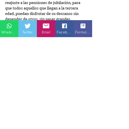
reajuste a las pensiones de jubilación, para 
que todos aquellos que llegan a la tercera 
edad, puedan disfrutar de su descanso sin 
depender de otros, sin pasar grandes 
necesidades y contando con gran eficiencia en 
lo que respecta a su salud. Deben estar 
Whatsapp
Twitter
Email
Facebook
Formulario de contacto
dispuestos a colaborar con programas 
innovadores dirigidos a la capacitación rural, 
establecer incentivos, para que los 
pobladores del campo estén en condiciones 
de conseguir, a futuro, empleos bien 
remunerados y estables, que frenen el 
desplazamiento hacia las grandes ciudades.
Se deben establecer parámetros conducentes 
a proteger a la infancia para que no esté 
obligada a dedicarse al rebusque. Igualmente 
es necesario esforzarse por establecer 
conductas conciliatorias, dejando atrás la 
intolerancia y la exclusión. Urge detenerse a 
pensar en este tipo de soluciones no es ni 
mucho menos, entrar en el camino de las 
propuestas descabelladas. Es invertir en el 