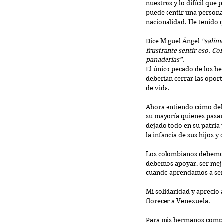
nuestros y lo difícil que
puede sentir una persona 
nacionalidad. He tenido q
Dice Miguel Ángel 
“salim
frustrante sentir eso. Co
panaderías”.
El único pecado de los he
deberían cerrar las opor
de vida.
Ahora entiendo cómo debe
su mayoría quienes pasar
dejado todo en su patria 
la infancia de sus hijos y
Los colombianos debemos 
debemos apoyar, ser mejor
cuando aprendamos a ser 
Mi solidaridad y aprecio
florecer a Venezuela.
Para mis hermanos compat