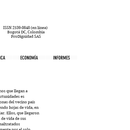
ISSN 2539-0848 (en línea)
Bogotá DC, Colombia
ProDignidad SAS
ICA
ECONOMÍA
INFORMES
nos que llegan a 
rtunidades es 
onas del vecino país 
endo hojas de vida, en 
r. Ellos, que llegaron 
 de vida de sus 
maltratados 
mente por el solo 