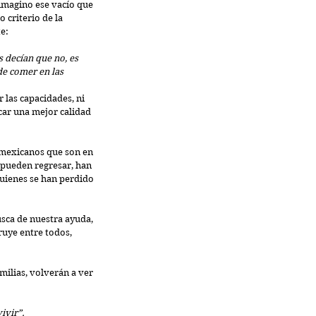
 imagino ese vacío que 
 criterio de la 
e:
 decían que no, es 
de comer en las 
 las capacidades, ni 
car una mejor calidad 
 mexicanos que son en 
 pueden regresar, han 
quienes se han perdido 
sca de nuestra ayuda, 
ruye entre todos, 
ilias, volverán a ver 
ivir”.