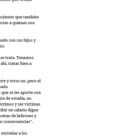
scientes que también 
stas a quienes nos 
do con sus hijos y 
os.
se trata. Tenemos 
hí, tratar bien a 
te y otros no, pero el 
sado 
 que se les aporte con 
ón de estadía, no 
rrimos y ser víctimas 
ibir un salario digno 
tratan de ladrones y 
as consecuencias”.
 extrañar a los 