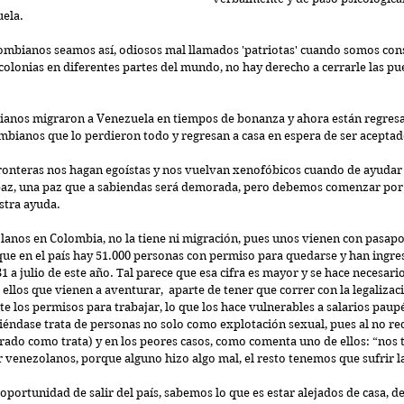
uela.
lombianos seamos así, odiosos mal llamados 'patriotas' cuando somos con
olonias en diferentes partes del mundo, no hay derecho a cerrarle las pue
nos migraron a Venezuela en tiempos de bonanza y ahora están regresan
mbianos que lo perdieron todo y regresan a casa en espera de ser aceptad
ronteras nos hagan egoístas y nos vuelvan xenofóbicos cuando de ayudar 
 paz, una paz que a sabiendas será demorada, pero debemos comenzar por a
stra ayuda.
lanos en Colombia, no la tiene ni migración, pues unos vienen con pasapor
que en el país hay 51.000 personas con permiso para quedarse y han ingre
 julio de este año. Tal parece que esa cifra es mayor y se hace necesario
ellos que vienen a aventurar,  aparte de tener que correr con la legalizaci
 los permisos para trabajar, lo que los hace vulnerables a salarios paupé
iéndase trata de personas no solo como explotación sexual, pues al no rec
erado como trata) y en los peores casos, como comenta uno de ellos: “nos 
r venezolanos, porque alguno hizo algo mal, el resto tenemos que sufrir l
portunidad de salir del país, sabemos lo que es estar alejados de casa, de