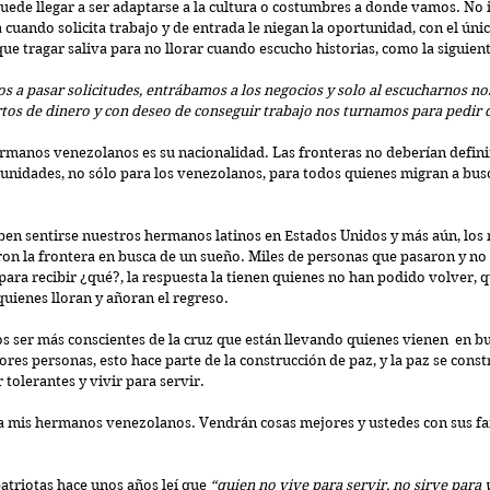
 puede llegar a ser adaptarse a la cultura o costumbres a donde vamos. No
cuando solicita trabajo y de entrada le niegan la oportunidad, con el único
ue tragar saliva para no llorar cuando escucho historias, como la siguient
os a pasar solicitudes, entrábamos a los negocios y solo al escucharnos nos
rtos de dinero y con deseo de conseguir trabajo nos turnamos para pedir 
rmanos venezolanos es su nacionalidad. Las fronteras no deberían definir
tunidades, no sólo para los venezolanos, para todos quienes migran a bus
n sentirse nuestros hermanos latinos en Estados Unidos y más aún, los
on la frontera en busca de un sueño. Miles de personas que pasaron y no
para recibir ¿qué?, la respuesta la tienen quienes no han podido volver, 
 quienes lloran y añoran el regreso.
ser más conscientes de la cruz que están llevando quienes vienen  en bu
es personas, esto hace parte de la construcción de paz, y la paz se const
tolerantes y vivir para servir.
 a mis hermanos venezolanos. Vendrán cosas mejores y ustedes con sus fam
riotas hace unos años leí que 
“quien no vive para servir, no sirve para v