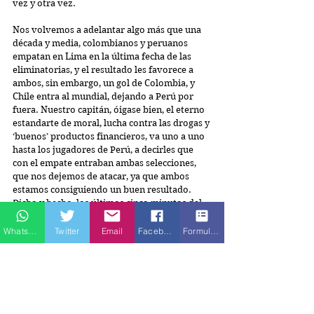
vez y otra vez.
Nos volvemos a adelantar algo más que una 
década y media, colombianos y peruanos 
empatan en Lima en la última fecha de las 
eliminatorias, y el resultado les favorece a 
ambos, sin embargo, un gol de Colombia, y 
Chile entra al mundial, dejando a Perú por 
fuera. Nuestro capitán, óigase bien, el eterno 
estandarte de moral, lucha contra las drogas y 
‘buenos’ productos financieros, va uno a uno 
hasta los jugadores de Perú, a decirles que 
con el empate entraban ambas selecciones, 
que nos dejemos de atacar, ya que ambos 
estamos consiguiendo un buen resultado. 
Dicho y hecho, los últimos cinco minutos del 
partido fueron un festival de bostezos, 
durante el cual los peruanos se pasaron la 
Whatsapp
Twitter
Email
Facebook
Formulario de contacto
pelota lateralmente en su área ante la estéril 
mirada de los colombianos. ¿Se pueden 
imaginar qué pueden pensar y sentir los 
chilenos que observaron con impotencia esa 
vergüenza? De hecho, sí, la misma que 
sentimos nosotros en el 2001.