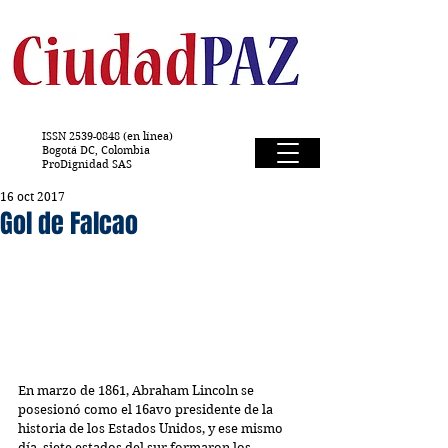
ISSN
2539-0848
(en línea)
Bogotá DC, Colombia
ProDignidad SAS
16 oct 2017
Gol de Falcao
En marzo de 1861, Abraham Lincoln se 
posesionó como el 16avo presidente de la 
historia de los Estados Unidos, y ese mismo 
día, siete estados del sur formaron los 