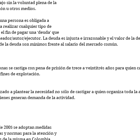
ajo sin la voluntad plena de la 
ión u otros medios.
una persona es obligada a 
 realizar cualquier tipo de 
 el fin de pagar una ‘deuda’ que 
ador/autor/ejecutor. La deuda es injusta e irrazonable y el valor de la d
de la deuda son mínimos frente al salario del mercado común.
onas se castiga con pena de prisión de trece a veintitrés años para quien ca
fines de explotación.
do a plantear la necesidad no sólo de castigar a quien organiza toda la ac
quienes generan demanda de la actividad.
de 2005 se adoptan medidas 
as y normas para la atención y 
as de la misma en Colombia.