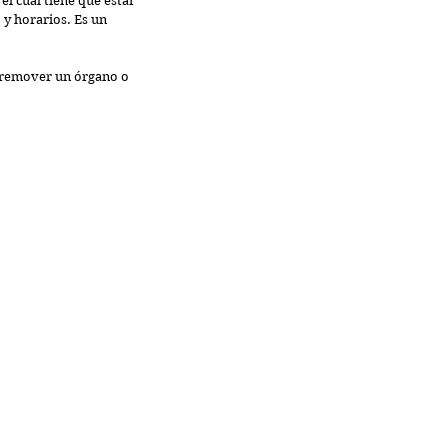
el cual tiene que estar 
 y horarios. Es un 
e remover un órgano o 