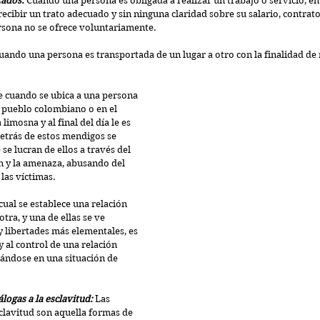
zados: 
Cuando una persona es obligada a realizar un trabajo o servicio, en 
recibir un trato adecuado y sin ninguna claridad sobre su salario, contrato
ersona no se ofrece voluntariamente.
uando una persona es transportada de un lugar a otro con la finalidad d
 cuando se ubica a una persona 
, pueblo colombiano o en el 
limosna y al final del día le es 
etrás de estos mendigos se 
e lucran de ellos a través del 
n y la amenaza, abusando del 
las víctimas.
 cual se establece una relación 
otra, y una de ellas se ve 
 libertades más elementales, es 
y al control de una relación 
rándose en una situación de 
logas a la esclavitud: 
Las 
sclavitud son aquella formas de 