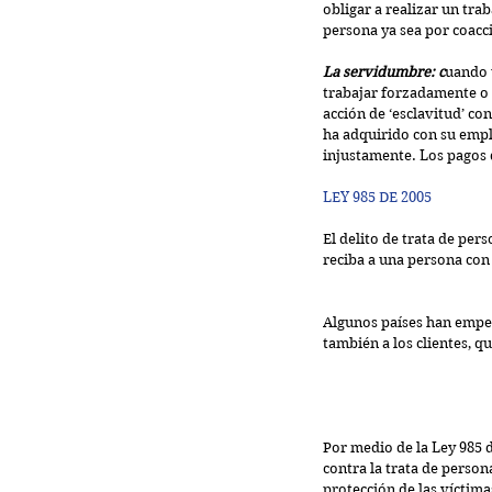
obligar a realizar un trab
persona ya sea por coacc
La servidumbre: c
uando 
trabajar forzadamente o a
acción de ‘esclavitud’ con
ha adquirido con su emple
injustamente. Los pagos 
LEY 985 DE 2005
El delito de trata de pers
reciba a una persona con 
Algunos países han empeza
también a los clientes, 
Por medio de la Ley 985 
contra la trata de person
protección de las víctim