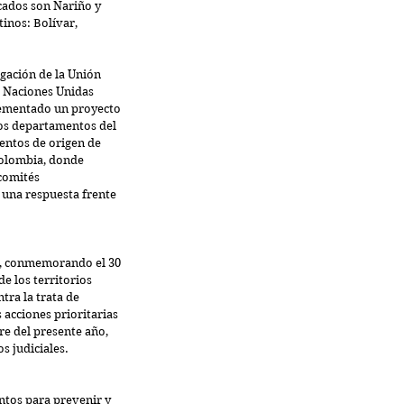
icados son Nariño y 
tinos: Bolívar, 
gación de la Unión 
e Naciones Unidas 
lementado un proyecto 
ios departamentos del 
entos de origen de 
Colombia, donde 
comités 
 una respuesta frente 
n, conmemorando el 30 
e los territorios 
tra la trata de 
acciones prioritarias 
re del presente año, 
s judiciales.
ntos para prevenir y 