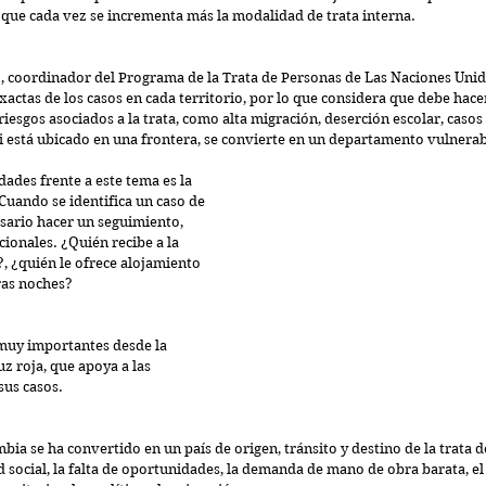
a que cada vez se incrementa más la modalidad de trata interna.
, coordinador del Programa de la Trata de Personas de Las Naciones Unid
xactas de los casos en cada territorio, por lo que considera que debe hace
riesgos asociados a la trata, como alta migración, deserción escolar, casos
si está ubicado en una frontera, se convierte en un departamento vulnerab
dades frente a este tema es la 
 Cuando se identifica un caso de 
sario hacer un seguimiento, 
cionales. ¿Quién recibe a la 
, ¿quién le ofrece alojamiento 
ras noches?
 muy importantes desde la 
z roja, que apoya a las 
sus casos.
bia se ha convertido en un país de origen, tránsito y destino de la trata d
d social, la falta de oportunidades, la demanda de mano de obra barata, el 