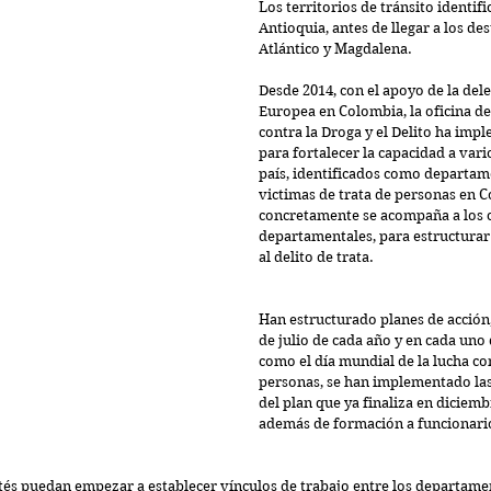
Los territorios de tránsito identif
Antioquia, antes de llegar a los des
Atlántico y Magdalena.
Desde 2014, con el apoyo de la dele
Europea en Colombia, la oficina d
contra la Droga y el Delito ha imp
para fortalecer la capacidad a var
país, identificados como departam
victimas de trata de personas en 
concretamente se acompaña a los 
departamentales, para estructurar
al delito de trata.
Han estructurado planes de acció
de julio de cada año y en cada uno d
como el día mundial de la lucha con
personas, se han implementado las 
del plan que ya finaliza en diciemb
además de formación a funcionario
tés puedan empezar a establecer vínculos de trabajo entre los departame