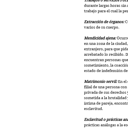
Trabajos o servicios For
durante largas horas sin 
trabajo para el cual la p
Extracción de órganos: 
C
varios de su cuerpo.
Mendicidad ajena: 
Ocurre
en una zona de la ciudad
extranjero, para que pida 
arrebatado lo recibido. D
encuentran personas que s
sometimiento, la coacció
estado de indefensión de 
Matrimonio servil: 
En el
filial de una persona con 
privada de sus derechos y
sometida a la brutalidad 
íntima de pareja, encont
esclavitud.
Esclavitud o prácticas aná
prácticas análogas a la e