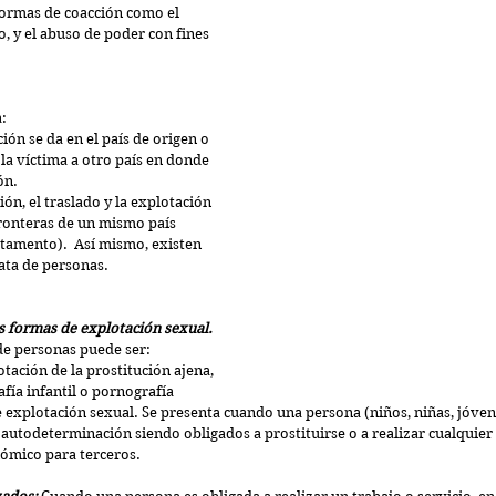
formas de coacción como el 
o, y el abuso de poder con fines 
a:
ión se da en el país de origen o 
 la víctima a otro país en donde 
ón.
ión, el traslado y la explotación 
 fronteras de un mismo país 
rtamento).  Así mismo, existen 
ata de personas.
s formas de explotación sexual. 
de personas puede ser: 
tación de la prostitución ajena, 
ía infantil o pornografía 
 explotación sexual. Se presenta cuando una persona (niños, niñas, jóven
 autodeterminación siendo obligados a prostituirse o a realizar cualquier 
ómico para terceros.