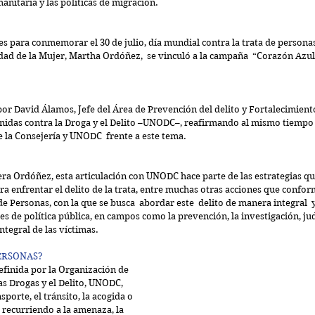
manitaria y las políticas de migración.
s para conmemorar el 30 de julio, día mundial contra la trata de personas
dad de la Mujer, Martha Ordóñez,  se vinculó a la campaña  “Corazón Azul” 
por David Álamos, Jefe del Área de Prevención del delito y Fortalecimiento 
Unidas contra la Droga y el Delito –UNODC–, reafirmando al mismo tiempo
e la Consejería y UNODC  frente a este tema.
ra Ordóñez, esta articulación con UNODC hace parte de las estrategias qu
 enfrentar el delito de la trata, entre muchas otras acciones que conform
de Personas, con la que se busca  abordar este  delito de manera integral  
es de política pública, en campos como la prevención, la investigación, jud
ntegral de las víctimas.
PERSONAS?
efinida por la Organización de 
s Drogas y el Delito, UNODC, 
sporte, el tránsito, la acogida o 
 recurriendo a la amenaza, la 