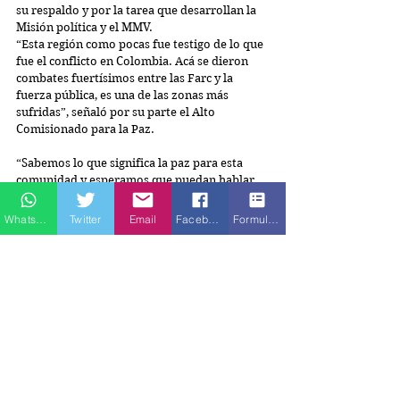
su respaldo y por la tarea que desarrollan la 
Misión política y el MMV.
“Esta región como pocas fue testigo de lo que 
fue el conflicto en Colombia. Acá se dieron 
combates fuertísimos entre las Farc y la 
fuerza pública, es una de las zonas más 
sufridas”, señaló por su parte el Alto 
Comisionado para la Paz.
“Sabemos lo que significa la paz para esta 
comunidad y esperamos que puedan hablar 
con la población que está inmersa en el 
conflicto”, les dijo Jaramillo a los 15 
Whatsapp
Twitter
Email
Facebook
Formulario de contacto
embajadores.
En la reunión los embajadores dialogaron con 
representantes de las Farc, encabezados por 
Iván Márquez.
Con información del Ministerio de Relaciones 
Exteriores y de la Misión de la ONU en 
Colombia