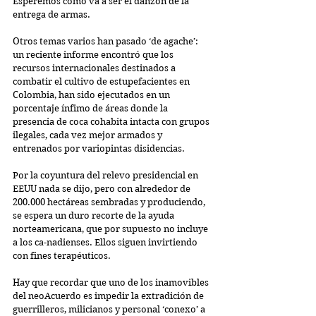
Esperemos como va a ser el danzón de la 
entrega de armas.
Otros temas varios han pasado ‘de agache’: 
un reciente informe encontró que los 
recursos internacionales destinados a 
combatir el cultivo de estupefacientes en 
Colombia, han sido ejecutados en un 
porcentaje ínfimo de áreas donde la 
presencia de coca cohabita intacta con grupos 
ilegales, cada vez mejor armados y 
entrenados por variopintas disidencias.
Por la coyuntura del relevo presidencial en 
EEUU nada se dijo, pero con alrededor de 
200.000 hectáreas sembradas y produciendo, 
se espera un duro recorte de la ayuda 
norteamericana, que por supuesto no incluye 
a los ca-nadienses. Ellos siguen invirtiendo 
con fines terapéuticos.
Hay que recordar que uno de los inamovibles 
del neoAcuerdo es impedir la extradición de 
guerrilleros, milicianos y personal ‘conexo’ a 