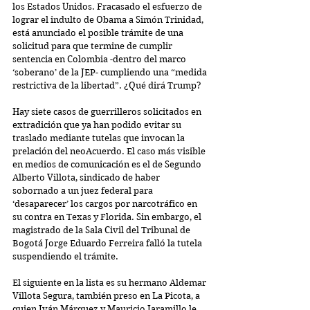
los Estados Unidos. Fracasado el esfuerzo de 
lograr el indulto de Obama a Simón Trinidad, 
está anunciado el posible trámite de una 
solicitud para que termine de cumplir 
sentencia en Colombia -dentro del marco 
‘soberano’ de la JEP- cumpliendo una “medida 
restrictiva de la libertad”. ¿Qué dirá Trump?
Hay siete casos de guerrilleros solicitados en 
extradición que ya han podido evitar su 
traslado mediante tutelas que invocan la 
prelación del neoAcuerdo. El caso más visible 
en medios de comunicación es el de Segundo 
Alberto Villota, sindicado de haber 
sobornado a un juez federal para 
‘desaparecer’ los cargos por narcotráfico en 
su contra en Texas y Florida. Sin embargo, el 
magistrado de la Sala Civil del Tribunal de 
Bogotá Jorge Eduardo Ferreira falló la tutela 
suspendiendo el trámite.
El siguiente en la lista es su hermano Aldemar 
Villota Segura, también preso en La Picota, a 
quien Iván Márquez y Mauricio Jaramillo le 