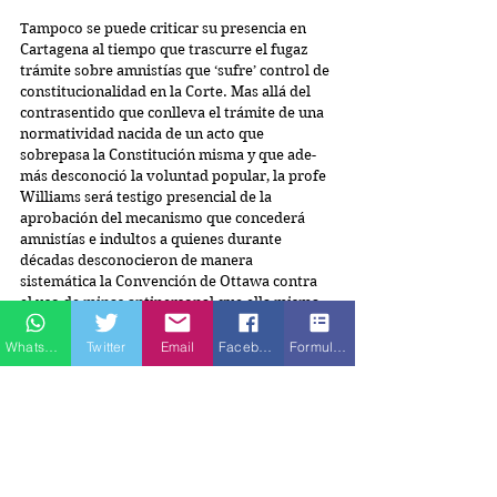
Tampoco se puede criticar su presencia en 
Cartagena al tiempo que trascurre el fugaz 
trámite sobre amnistías que ‘sufre’ control de 
constitucionalidad en la Corte. Mas allá del 
contrasentido que conlleva el trámite de una 
normatividad nacida de un acto que 
sobrepasa la Constitución misma y que ade-
más desconoció la voluntad popular, la profe 
Williams será testigo presencial de la 
aprobación del mecanismo que concederá 
amnistías e indultos a quienes durante 
décadas desconocieron de manera 
sistemática la Convención de Ottawa contra 
el uso de minas antipersonal que ella misma 
impulsó, así como el Protocolo que prohíbe el 
empleo de minas, armas trampa y otros 
Whatsapp
Twitter
Email
Facebook
Formulario de contacto
artefactos, entre otros instrumentos de DIH 
aplicables en Colombia.
La posibilidad de amnistiar crímenes de 
guerra y de lesa humanidad al fabricar e 
instalar minas y armas trampa, fue aceptada a 
regañadientes por el ministro Cristo en 