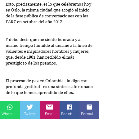
Esto, precisamente, es lo que celebramos hoy 
en Oslo, la misma ciudad que acogió el inicio 
de la fase pública de conversaciones con las 
FARC en octubre del año 2012.
Y debo decir que me siento honrado y al 
mismo tiempo humilde al unirme a la línea de 
valientes e inspiradores hombres y mujeres 
que, desde 1901, han recibido el más 
prestigioso de los premios.
El proceso de paz en Colombia –lo digo con 
profunda gratitud– es una síntesis afortunada 
de lo que hemos aprendido de ellos.
Los esfuerzos de paz en el Medio Oriente, en 
Whatsapp
Twitter
Email
Facebook
Formulario de contacto
Centroamérica, en Sudáfrica, en Irlanda del 
Norte, cuyos artífices han recibido este 
galardón, nos mostraron el camino para 
avanzar en un proceso a la medida de 