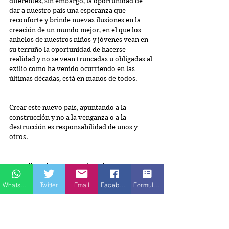
diferentes, sin embargo, la oportunidad de 
dar a nuestro país una esperanza que 
reconforte y brinde nuevas ilusiones en la 
creación de un mundo mejor, en el que los 
anhelos de nuestros niños y jóvenes vean en 
su terruño la oportunidad de hacerse 
realidad y no se vean truncadas u obligadas al 
exilio como ha venido ocurriendo en las 
últimas décadas, está en manos de todos.
Crear este nuevo país, apuntando a la 
construcción y no a la venganza o a la 
destrucción es responsabilidad de unos y 
otros.
Para ello se hace necesario ceder, 
recomenzar, vigilarnos, revisar la historia, 
Whatsapp
Twitter
Email
Facebook
Formulario de contacto
tomar ejemplo, educarnos, aportar, 
aceptarnos, reconocernos, corregirnos, ser 
justos, incluyentes y equitativos, deponer 
intereses particulares y, todo lo que demande 
su desarrollo.