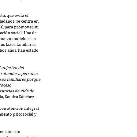
a, que evita el 
dadanos, se centra en 
ral para promover su 
ción social. Una de 
 nuevo modelo es la 
us lazos familiares, 
hos años, han estado 
 objetivo del 
 atender a personas 
sos familiares porque 
roceso 
storias de vida de 
lia, Sandra Sánchez.
ben atención integral 
iento psicosocial y 
vención con 