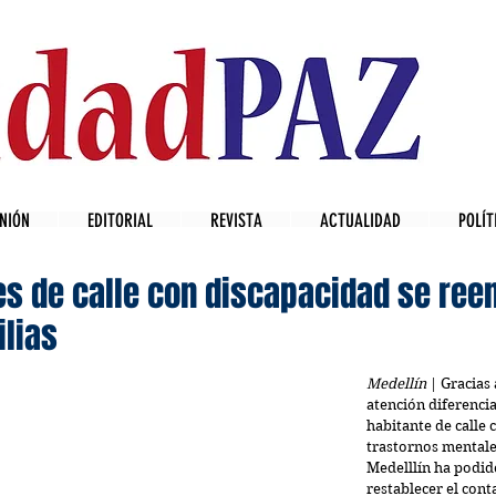
NIÓN
EDITORIAL
REVISTA
ACTUALIDAD
POLÍT
es de calle con discapacidad se ree
ilias
Medellín
 | Gracias
atención diferencia
habitante de calle 
trastornos mentales
Medelllín ha podid
restablecer el cont