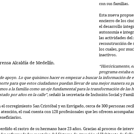
con sus familias.
Esta nueva propuest
encierro de los ciu
el desarrollo integ
autonomía e integra
las actividades del
reconstrucción de s
los cuales, por muc
inactivos.
Prensa Alcaldía de Medellín.
“Históricamente, el
programa estaba en
de apoyo. Lo que quisimos hacer es empezar a buscar la información de e
orte para que estos ciudadanos puedan llevar de una mejor manera su p
mos a la familia como un eje fundamental para la transformación de las hi
tado por años en la calle”,
 señaló la secretaria de Inclusión Social y Fami
 el corregimiento San Cristóbal y en Envigado, cerca de 300 personas reci
 atención, el cual cuenta con 128 profesionales que les ofrecen acompañam
eneficiarios.
erdido el rastro de su hermano hace 23 años. Gracias al proceso de inter