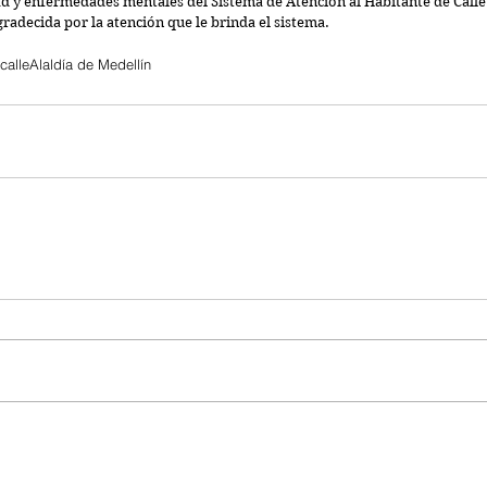
d y enfermedades mentales del Sistema de Atención al Habitante de Call
agradecida por la atención que le brinda el sistema.
calle
Alaldía de Medellín