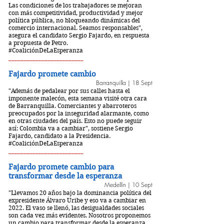
Las condiciones de los trabajadores se mejoran
con más competitividad, productividad y mejor
política pública, no bloqueando dinámicas del
comercio internacional. Seamos responsables",
asegura el candidato Sergio Fajardo, en respuesta
a propuesta de Petro.
#CoaliciónDeLaEsperanza
_________________________
Fajardo promete cambio
Barranquilla | 18 Sept
"
Además de pedalear por sus calles hasta el
imponente malecón, esta semana visité otra cara
de Barranquilla. Comerciantes y abarroteros
preocupados por la inseguridad alarmante, como
en otras ciudades del país. Esto no puede seguir
así: Colombia va a cambiar", sostiene Sergio
Fajardo, candidato a la Presidencia.
#CoaliciónDeLaEsperanza
_________________________
Fajardo promete cambio para
transformar desde la esperanza
Medellín | 10 Sept
"Llevamos 20 años bajo la dominancia política del
expresidente Álvaro Uribe y eso va a cambiar en
2022. El vaso se llenó, las desigualdades sociales
son cada vez más evidentes. Nosotros proponemos
un cambio para transformar desde la esperanza,