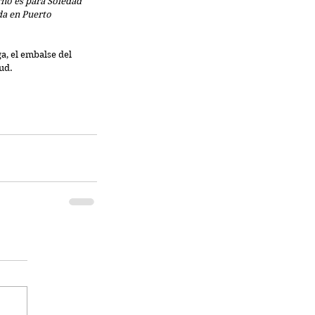
rno es para Soledad 
da en Puerto 
, el embalse del 
lud.