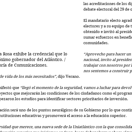
las acreditaciones de los d
debate electoral del 29 de 
El mandatario electo agrade
electores y a su equipo de 
obtenido e invitó al presid
sumar esfuerzos en benefic
comunidades.
 Rosa exhibe la credencial que lo 
“Aprovecho para hacer un 
ximo gobernador del Atlántico. / 
nacional, invito al preside
oría de Comunicaciones.
trabajar con nosotros por l
nos sentemos a construir 
 de vida de los más necesitados”, 
dijo Verano.
ifestó que 
“llegó el momento de la seguridad, vamos a luchar para devolv
oyectos que mejorarán las condiciones de los ciudadanos como el progra
ezaron los estudios para identificar sectores prioritarios de inversión. 
ación será uno de los puntos neurálgicos de su Gobierno por lo que conti
nstituciones educativas y promoverá el acceso a la educación superior.
rsidad que merece, una nueva sede de la Uniatlántico con la que consolid