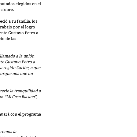
iputados elegidos en el 
octubre.
ció a su familia, los 
trabajo por el logro 
ente Gustavo Petro a 
io de las 
llamado a la unión 
nte Gustavo Petro a 
a región Caribe, a que 
porque nos une un 
erle la tranquilidad a 
ma 
“Mi Casa Bacana”,
nuará con el programa 
aremos la 