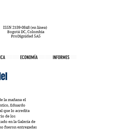
ISSN 2539-0848 (en línea)
Bogotá DC, Colombia
ProDignidad SAS
ICA
ECONOMÍA
INFORMES
del
 de la mañana el 
ntico, Eduardo 
l que lo acredita 
o de los 
zado en la Galería de 
smo fueron entregadas 