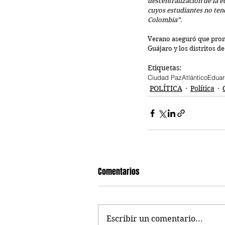
descentralización de la 
cuyos estudiantes no ten
Colombia”.
Verano aseguró que prom
Guájaro y los distritos d
Etiquetas:
Ciudad Paz
Atlántico
Eduar
POLÍTICA
Política
Comentarios
Escribir un comentario...