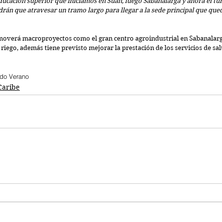
educación superior que iniciamos en Suan, luego Sabanalarga y ahora el tu
drán que atravesar un tramo largo para llegar a la sede principal que que
overá macroproyectos como el gran centro agroindustrial en Sabanalarga
e riego, además tiene previsto mejorar la prestación de los servicios de sa
do Verano
Caribe