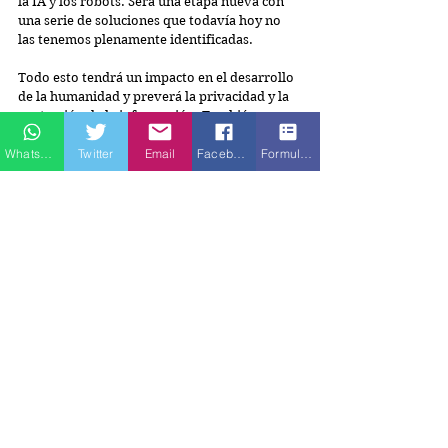
la IA y los robots. Será una etapa nueva con 
una serie de soluciones que todavía hoy no 
las tenemos plenamente identificadas.
Todo esto tendrá un impacto en el desarrollo 
de la humanidad y preverá la privacidad y la 
protección de la información. También 
garantizará la transparencia y la seguridad 
Whatsapp
Twitter
Email
Facebook
Formulario de contacto
que brindan los algoritmos con el manejo de 
los datos personales y, reducirán, de una 
manera muy poderosa, todo lo relacionado 
con el procesamiento de datos complejos a 
través de modelos de funcionamiento cada 
vez más avanzados y precisos.
Estos esfuerzos exitosos van a requerir de la 
fusión de todas las habilidades y la tecnología 
existente para un complejo procesamiento de 
información y de datos, de textos, de audio, 
de videos en tres dimensiones. Así se 
transformará para siempre la creatividad.
@veranodelarosa
Etiquetas:
Ciudad Paz
Eduardo Verano de la Rosa
Robótica
IA