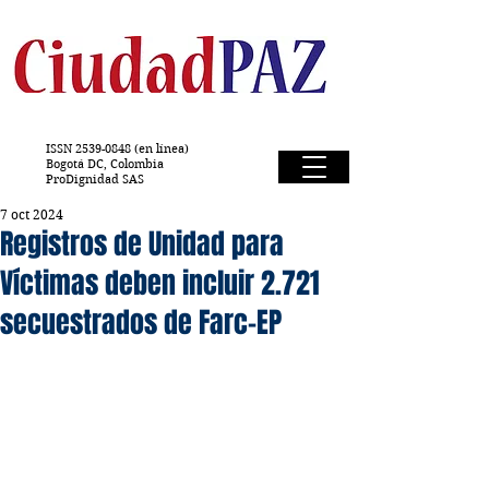
ISSN
2539-0848
(en línea)
Bogotá DC, Colombia
ProDignidad SAS
7 oct 2024
Registros de Unidad para
Víctimas deben incluir 2.721
secuestrados de Farc-EP