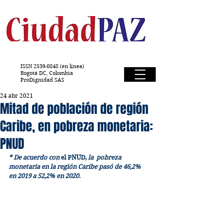
ISSN
2539-0848
(en línea)
Bogotá DC, Colombia
ProDignidad SAS
24 abr 2021
Mitad de población de región
Caribe, en pobreza monetaria:
PNUD
* De acuerdo con
 el PNUD, 
la  pobreza 
monetaria en la región Caribe pasó de 46,2% 
en 2019 a 52,2% en 2020. 