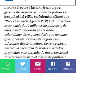
Durante el evento Javier Pérez Burgos, 
gerente del área de reducción de pobreza e 
inequidad del PNUD en Colombia afirmó que 
"Para alcanzar la Agenda 2030, Colombia debe 
sacar
a
más de 12 millones de pobreza y, de 
ellas,
6
millones están en el Caribe 
colombiano. Esto quiere decir que tenemos 
que poner atención a esta región y sus 
diferentes departamentos. De este reporte 
destaco la necesidad de ir más allá de los 
promedios y de entender la importancia del 
foco territorial para el diseño de políticas". 
Sobre los Documentos de desarrollo PNUD- 
Whatsapp
Twitter
Email
Facebook
Formulario de contacto
Colombia 
El informe del PNUD titulado "Pobreza y 
desigualdad en la región Caribe ¿Cómo 
recuperar la senda del desarrollo sostenible?" 
se desarrolló en conjunto con el Centro de 
Estudios Socioeconómicos y Regionales 
(Cesore) y utilizó una metodología de micro 