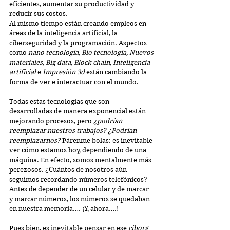
eficientes, aumentar su productividad y 
reducir sus costos.
Al mismo tiempo están creando empleos en 
áreas de la inteligencia artificial, la 
ciberseguridad y la programación. Aspectos 
como 
nano tecnología, Bio tecnología, Nuevos 
materiales, Big data, Block chain, Inteligencia 
artificial
 e 
Impresión 3d 
están cambiando la 
forma de ver e interactuar con el mundo.
Todas estas tecnologías que son 
desarrolladas de manera exponencial están 
mejorando procesos, pero 
¿podrían 
reemplazar nuestros trabajos? ¿Podrían 
reemplazarnos? 
Párenme bolas: es inevitable 
ver cómo estamos hoy, dependiendo de una 
máquina. En efecto, somos mentalmente más 
perezosos. ¿Cuántos de nosotros aún 
seguimos recordando números telefónicos? 
Antes de depender de un celular y de marcar 
y marcar números, los números se quedaban 
en nuestra memoria…. ¡Y, ahora….!
Pues bien, es inevitable pensar en ese 
ciborg 