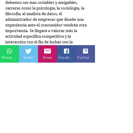
debemos ser mas sociables y amigables, 
carreras como la psicología, la sociología, la 
filosofía, el analista de datos, el 
administrador de empresas que diseñe una 
experiencia ante el consumidor tendrán otra 
importancia. Se llegará a valorar más la 
actividad especifica competitiva y la 
interacción con el fin de luchar con la 
automatización para el desarrollo
RECOMENDACIONES
Whatsapp
Twitter
Email
Facebook
Formulario de contacto
Algunas recomendaciones para hacer frente a 
las tribulaciones que presenta la actual 
revolución:
Mejorar la educación y formación, 
fortaleciendo habilidades técnicas y 
blandas.
Garantizar que las personas tengan 
acceso a oportunidades laborales, 
valorar la experiencia y la interacción. 
Promover la humanización, la 
comunicación y la colaboración entre las 
personas.
Entender procesos históricos y fortalecer 