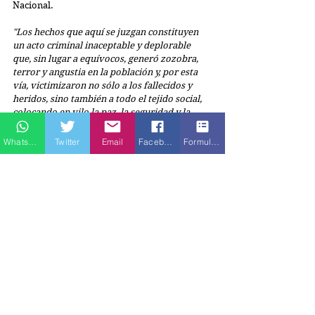
Nacional.
"Los hechos que aquí se juzgan constituyen 
un acto criminal inaceptable y deplorable 
que, sin lugar a equívocos, generó zozobra, 
terror y angustia en la población y, por esta 
vía, victimizaron no sólo a los fallecidos y 
heridos, sino también a todo el tejido social, 
colocando en vilo la paz, la seguridad y la 
tranquilidad de los colombianos”,
 destaca el 
auto.
Whatsapp
Twitter
Email
Facebook
Formulario de contacto
Por ello, la Corte exaltó la respuesta de la 
administración de justicia ante este atentado, 
así como la labor de todos y cada uno de los 
funcionarios que intervinieron en este 
proceso penal en la investigación, 
juzgamiento y sanción de los involucrados.  
Etiquetas:
Ciudad Paz
Policía Nacional
Atentado
Escuela de Cadetes
Noticia