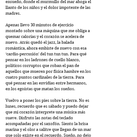
ensueño, donde el murmullo del mar ahoga el 
llanto de los niños y el dolor impotente de las 
madres. 
Apenas llevo 30 minutos de ejercicio 
montado sobre una máquina que me obliga a 
quemar calorías y el corazón se acelera de 
nuevo. Atrás quedó el jazz, la balada 
romántica, ahora embiste de nuevo con esa 
‘cardio-percusión’ del tun tun tun. Para qué 
pensar en los ladrones de cuello blanco, 
políticos corruptos que roban el pan de 
aquellos que mueren por física hambre en los 
cuatro puntos cardinales de la tierra. Para 
qué pensar en las envidias entre hermanos, 
en los egoístas que matan los sueños.
Vuelvo a poner los pies sobre la tierra. No es 
lunes, recuerdo que es sábado y puedo dejar 
que mi corazón interprete una música más 
suave. Disfruto las notas del teclado 
acompañadas por el saxofón. Siento la brisa 
marina y el olor a salitre que llegan de un mar 
que solo existe en el recuerdo. Sueño, no dejo 