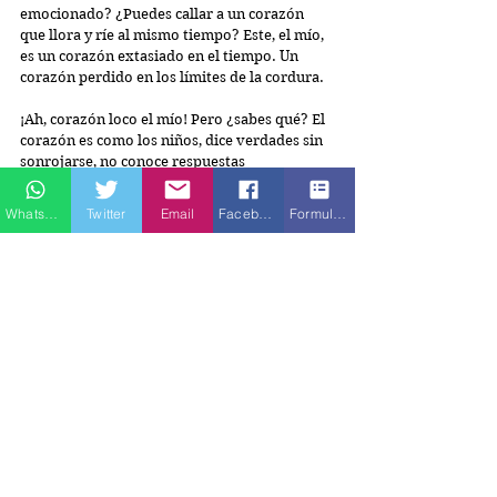
emocionado? ¿Puedes callar a un corazón 
que llora y ríe al mismo tiempo? Este, el mío, 
es un corazón extasiado en el tiempo. Un 
corazón perdido en los límites de la cordura.
¡Ah, corazón loco el mío! Pero ¿sabes qué? El 
corazón es como los niños, dice verdades sin 
sonrojarse, no conoce respuestas 
políticamente correctas. Es un corazón que 
ama sin miedo y denuncia con valor. Hoy es 
Whatsapp
Twitter
Email
Facebook
Formulario de contacto
uno de esos días en que le di vacaciones a mi 
mente y solo manda el corazón. 
¿Qué vamos a hacer este sábado?, le 
pregunto. “Hoy --responde el corazón-- 
vamos a sonreír con los amigos, vamos 
compartir con la familia, vamos a orar por los 
que sufren”. Por un momento enmudece, 
parece suspirar emocionado. Luego continúa 
diciendo: “Este día es un día para apreciar lo 
simple y dejar a un lado lo complejo; pero 
sobre todo, es un día para decir verdades, 
para volver a soñar con lo puro y verdadero. 