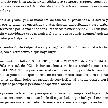
conoció que la situación de invalidez que se agrava progresivamente 
sponda a la necesidad de materializar los derechos fundamentales de una
la Corte.
tela se probó que, al momento de fallecer el pensionado, la actora y
, por lo tanto, se encontraba materialmente imposibilitada para trabaja
ermedad por la cual hubo consultas desde noviembre de 2013 y diagnosti
ria y actividades ocupacionales, al punto que requirió acompañamient
cidas por Colpensiones.
 la resolución de Colpensiones que negó la sustitución pensional a la ciud
a, con el retroactivo al que haya lugar.
ediante los fallos T-566 de 2016, T-370 de 2017, T-273 de 2018, 
T- 314 de
2021 y T-453 de 2021,
la jurisprudencia ya había señalado que, resp
COLPENSIONES no puede negar el reconocimiento y pago de la pensión d
on el argumento de que la fecha de estructuración establecida en el dicta
 en que se produjo la pérdida de capacidad laboral.
a prevenir a la entidad p
ara que en lo sucesivo cumpla la obligación d
ue se encuentran en situación de discapacidad, lo que incluye el examen i
 que padece una enfermedad degenerativa, crónica y congénita en las soli