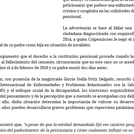
peticionario que padece una enfermed
crónica y congénita en las solicitudes d
pensional.
La advertencia se hace al fallar una 
ciudadana diagnosticada con esquizof
2014, a quien Colpensiones le negó el
al de su padre como hija en situación de invalidez.
gumentó que el derecho a la sustitución pensional procede cuando la 
 al fallecimiento del causante, circunstancia que en este caso no se acred
nó el 4 de febrero de 2019 y su padre murió dos días antes.
n, con ponencia de la magistrada Gloria Stella Ortiz Delgado, recordó q
ca Internacional de Enfermedades y Problemas Relacionados con la Sal
) y el enfoque social de la discapacidad, los trastornos esquizofrénic
 del pensamiento y de la percepción que a menudo se acompañan con delir
 ello, dicha situación determina la importancia de valorar su desarrol
s años pueden desarrollarse graves problemas que repercuten paulatina
ncontró que, 
“a pesar de que la entidad demandada fijó ese carácter prog
ción del padecimiento de la peticionaria y cómo realmente influyó en su 