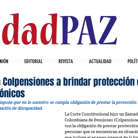
NIÓN
EDITORIAL
REVISTA
ACTUALIDAD
POLÍT
a Colpensiones a brindar protección 
ónicos
ispone 
que en lo sucesivo se cumpla obligación de 
prestar la protección 
uación de discapacidad.
La Corte Constitucional hizo un llamad
Colombiana de Pensiones (Colpensione
con la obligación de prestar protección 
personas que se encuentran en situació
que incluye el examen integral de la his