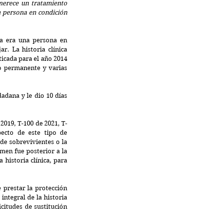
merece un tratamiento 
 persona en condición 
a era una persona en 
r. La historia clínica 
cada para el año 2014 
o permanente y varias 
adana y le dio 10 días 
 2019, 
T-100 de 2021, T-
ecto de este tipo de 
e sobrevivientes o la 
men fue posterior a la 
muerte del causante, sin antes analizar todos los medios de convicción, tal y como ocurre con la historia clínica, para 
e 
prestar la protección 
ntegral de la historia 
citudes de sustitución 