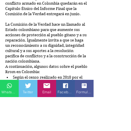
conflicto armado en Colombia quedarán en el 
Capítulo Étnico del Informe Final que la 
Comisión de la Verdad entregará en junio.
La Comisión de la Verdad hace un llamado al 
Estado colombiano para que aumente sus 
acciones de protección al pueblo gitano y a su 
reparación. Igualmente invita a que se haga 
un reconocimiento a su dignidad, integridad 
cultural y a sus aportes a la resolución 
pacífica de conflictos y a la construcción de la 
nación colombiana.
A continuación, algunos datos sobre el pueblo 
Rrom en Colombia:
Según el censo realizado en 2018 por el 
DANE, las 2.649 personas Rrom que viven 
en Colombia habitan en distintos 
Whatsapp
Twitter
Email
Facebook
Formulario de contacto
asentamientos, ubicados principalmente 
en Cúcuta (Norte de Santander), Girón 
(Santander), Sabanalarga (Atlántico), 
Sampués, San Pelayo y Sahagún 
(Córdoba), Envigado (Antioquia), Pasto 
(Nariño), Ibagué y Ataco (Tolima), y 
Bogotá.