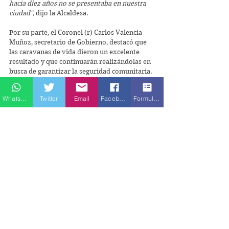
hacia diez años no se presentaba en nuestra 
ciudad",
 dijo la Alcaldesa.
Por su parte, el Coronel (r) Carlos Valencia 
Muñoz, secretario de Gobierno, destacó que 
las caravanas de vida dieron un excelente 
resultado y que continuarán realizándolas en 
busca de garantizar la seguridad comunitaria.
Etiquetas:
Ciudad Paz
Atlántico
Caribe
Seguridad Ciudadana
Whatsapp
Twitter
Email
Facebook
Formulario de contacto
Soledad
Caribe
Comentarios