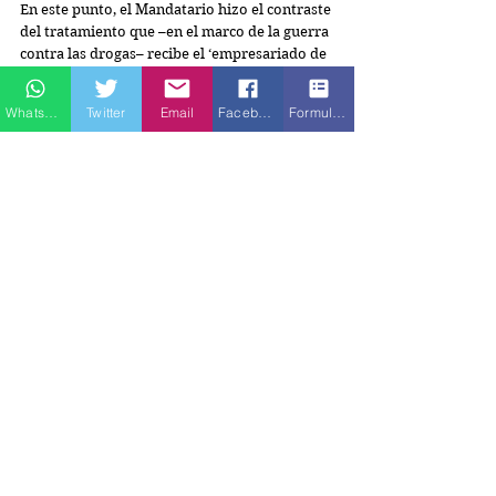
En este punto, el Mandatario hizo el contraste 
del tratamiento que –en el marco de la guerra 
contra las drogas– recibe el ‘empresariado de 
la mafia’ frente al ‘proletariado del 
narcotráfico’. 
Whatsapp
Twitter
Email
Facebook
Formulario de contacto
Al respecto, expresó: 
“En ese empresariado 
de la mafia, que mueve miles de millones de 
dólares a escala mundial, entre la banca, entre 
el sistema financiero, a través del lavado de 
activos, una guerra que aún permanece entre 
el proletariado del narcotráfico, en las 
poblaciones y en los territorios a controlar en 
nuestra Colombia, la potencia mundial de la 
vida”.
Foro de París sobre la Paz
Cabe indicar que el Foro de París sobre la Paz, 
en el que el Presidente Petro intervino 27 
minutos, se realiza los días 11 y 12 de 
noviembre de 2022. En su quinta edición, bajo 
el lema ‘superar las múltiples crisis’, el evento 
–liderado por el Presidente de Francia, 