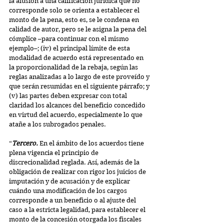
la alusión a una calificación jurídica que no 
corresponde solo se orienta a establecer el 
monto de la pena, esto es, se le condena en 
calidad de autor, pero se le asigna la pena del 
cómplice –para continuar con el mismo 
ejemplo–; (iv) el principal límite de esta 
modalidad de acuerdo está representado en 
la proporcionalidad de la rebaja, según las 
reglas analizadas a lo largo de este proveído y 
que serán resumidas en el siguiente párrafo; y 
(v) las partes deben expresar con total 
claridad los alcances del beneficio concedido 
en virtud del acuerdo, especialmente lo que 
atañe a los subrogados penales.
“
Tercero.
 En el ámbito de los acuerdos tiene 
plena vigencia el principio de 
discrecionalidad reglada. Así, además de la 
obligación de realizar con rigor los juicios de 
imputación y de acusación y de explicar 
cuándo una modificación de los cargos 
corresponde a un beneficio o al ajuste del 
caso a la estricta legalidad, para establecer el 
monto de la concesión otorgada los fiscales 