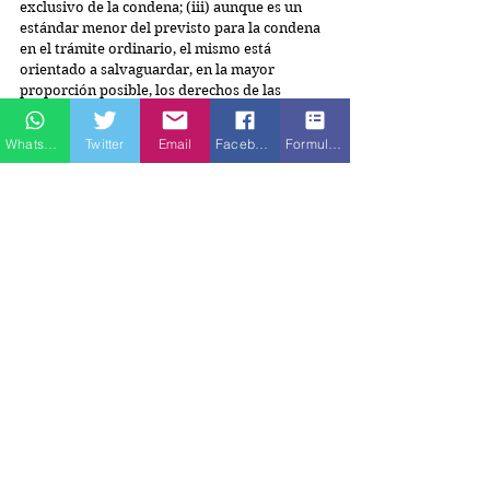
exclusivo de la condena; (iii) aunque es un 
estándar menor del previsto para la condena 
en el trámite ordinario, el mismo está 
orientado a salvaguardar, en la mayor 
proporción posible, los derechos de las 
víctimas; y (iv) si el fiscal realiza los juicios de 
imputación y de acusación conforme a los 
Whatsapp
Twitter
Email
Facebook
Formulario de contacto
lineamientos legales y jurisprudenciales, no 
debe tener ninguna dificultad para cumplir 
este requisito.
“
Sexto. 
El rol del juez frente a los acuerdos : 
(i) es diferente al que desempeña frente a la 
imputación y la acusación en el trámite 
ordinario, donde está proscrito el control 
material; (ii) lo anterior, sin perjuicio de que 
en dicho trámite –ordinario–, al emitir la 
sentencia el juez puede referirse 
ampliamente a los cargos de la acusación, 
bien en lo que atañe a su demostración y a la 
respectiva calificación jurídica; (iii) en el 
ámbito de los acuerdos, las partes le solicitan 
al juez una condena anticipada, sometida a 
reglas distintas, tal y como se ha explicado a 