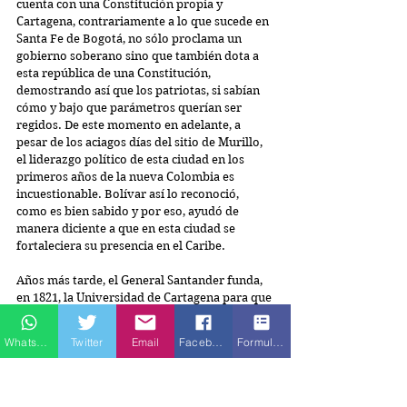
cuenta con una Constitución propia y 
Cartagena, contrariamente a lo que sucede en 
Santa Fe de Bogotá, no sólo proclama un 
gobierno soberano sino que también dota a 
esta república de una Constitución, 
demostrando así que los patriotas, si sabían 
cómo y bajo que parámetros querían ser 
regidos. De este momento en adelante, a 
pesar de los aciagos días del sitio de Murillo, 
el liderazgo político de esta ciudad en los 
primeros años de la nueva Colombia es 
incuestionable. Bolívar así lo reconoció, 
como es bien sabido y por eso, ayudó de 
manera diciente a que en esta ciudad se 
fortaleciera su presencia en el Caribe.
Años más tarde, el General Santander funda, 
en 1821, la Universidad de Cartagena para que 
los nuevos ciudadanos pudieran tener el 
pensamiento crítico que les permitiera buscar 
Whatsapp
Twitter
Email
Facebook
Formulario de contacto
el bienestar de todos y no de unos pocos.
Con todos estos antecedentes es muy 
comprensible que cuando se habla de 