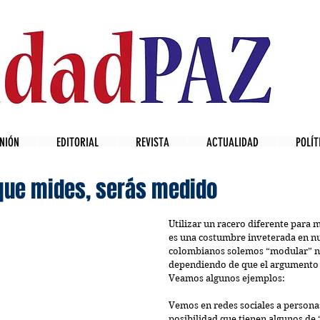
NIÓN
EDITORIAL
REVISTA
ACTUALIDAD
POLÍT
 que mides, serás medido
Utilizar un racero diferente para 
es una costumbre inveterada en nu
colombianos solemos “modular” nu
dependiendo de que el argumento 
Veamos algunos ejemplos:
Vemos en redes sociales a persona
posibilidad que tienen algunos de 