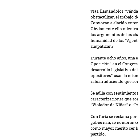
vías, llamándolos “vánda
obstaculizan el trabajo 
Convocan a alarido entero
Obviamente ello mientras
los argumentos de los ch
humanidad de los “Agentes
simpatizan?
Durante ocho años, una es
Oposición” en el Congreso
desarrollo legislativo del
opositores” usan la misma 
rabian aduciendo que son
Se aúlla con sentimientos
caracterizaciones que son
“Violador de Niñas” o “Pe
Con furia se reclama por 
gobiernan, se nombran có
como mayor merito ser l
partido.  