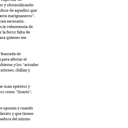
es y obstaculizando 
ndose de aquellos que 
asta mariguaneros”. 
sea necesario. 
an la vehemencia de 
la feroz falta de 
para quienes me 
 “Bancada de 
m
 para afectar el 
obierno y los “actuales 
aciones, chillan y 
e usan epítetos y 
vos como “Sicario”, 
 se oponen y cuando 
erato y que tienen 
nadora del mismo 