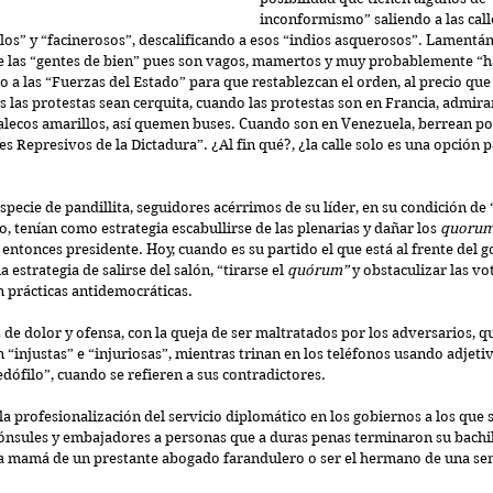
inconformismo” saliendo a las call
los” y “facinerosos”, descalificando a esos “indios asquerosos”. Lamentá
de las “gentes de bien” pues son vagos, mamertos y muy probablemente “h
 a las “Fuerzas del Estado” para que restablezcan el orden, al precio que 
 las protestas sean cerquita, cuando las protestas son en Francia, admir
alecos amarillos, así quemen buses. Cuando son en Venezuela, berrean por 
 Represivos de la Dictadura”. ¿Al fin qué?, ¿la calle solo es una opción 
pecie de pandillita, seguidores acérrimos de su líder, en su condición de
, tenían como estrategia escabullirse de las plenarias y dañar los 
quoru
 entonces presidente. Hoy, cuando es su partido el que está al frente del g
estrategia de salirse del salón, “tirarse el 
quórum” 
y obstaculizar las vot
 prácticas antidemocráticas.
 de dolor y ofensa, con la queja de ser maltratados por los adversarios, qu
 “injustas” e “injuriosas”, mientras trinan en los teléfonos usando adjeti
dófilo”, cuando se refieren a sus contradictores.
la profesionalización del servicio diplomático en los gobiernos a los que
nsules y embajadores a personas que a duras penas terminaron su bachill
a mamá de un prestante abogado farandulero o ser el hermano de una se