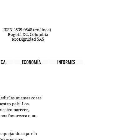
ISSN 2539-0848 (en línea)
Bogotá DC, Colombia
ProDignidad SAS
ICA
ECONOMÍA
INFORMES
medir las mismas cosas 
estro país. Los 
estro parecer, 
nos favorezca o no. 
s quejándose por la 
“expresar su 