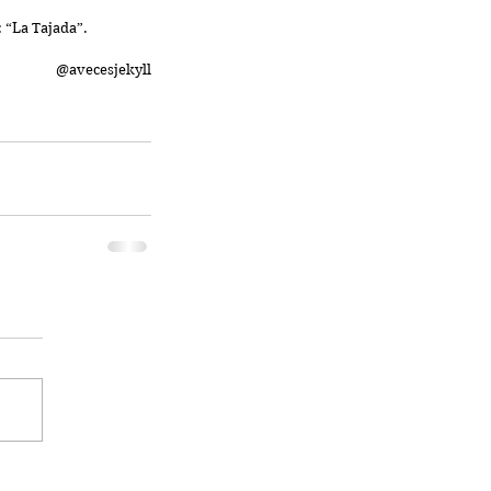
 “La Tajada”.
@avecesjekyll