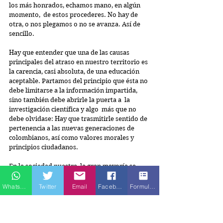
los más honrados, echamos mano, en algún 
momento,  de estos procederes. No hay de 
otra, o nos plegamos o no se avanza. Así de 
sencillo.
Hay que entender que una de las causas 
principales del atraso en nuestro territorio es 
la carencia, casi absoluta, de una educación 
aceptable. Partamos del principio que ésta no 
debe limitarse a la información impartida, 
sino también debe abrirle la puerta a  la 
investigación científica y algo  más que no 
debe olvidase: Hay que trasmitirle sentido de 
pertenencia a las nuevas generaciones de 
colombianos, así como valores morales y 
principios ciudadanos.
En la sociedad nuestra, la gran mayoría se 
caracteriza por unos egos inmensos y su 
incapacidad de asumir compromisos serios. 
Whatsapp
Twitter
Email
Facebook
Formulario de contacto
Siempre hay pretextos para el 
incumplimiento. Se piensa, con demasiada 
frecuencia, que hacer lo que le da la gana a 
uno, es la muestra de que se está en un país 