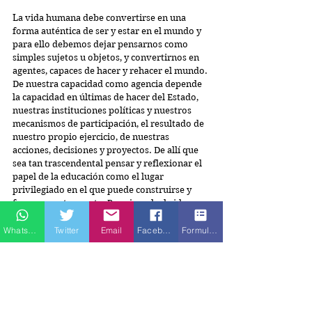
La vida humana debe convertirse en una 
forma auténtica de ser y estar en el mundo y 
para ello debemos dejar pensarnos como 
simples sujetos u objetos, y convertirnos en 
agentes, capaces de hacer y rehacer el mundo. 
De nuestra capacidad como agencia depende 
la capacidad en últimas de hacer del Estado, 
nuestras instituciones políticas y nuestros 
mecanismos de participación, el resultado de 
nuestro propio ejercicio, de nuestras 
acciones, decisiones y proyectos. De allí que 
sea tan trascendental pensar y reflexionar el 
papel de la educación como el lugar 
privilegiado en el que puede construirse y 
formarse este agente. Por ejemplo, la idea 
simple de bien común, por la cual nos 
decidimos a organizarnos conjuntamente, 
Whatsapp
Twitter
Email
Facebook
Formulario de contacto
participando activamente, como un sistema 
orgánico vivo, y no como una simple suma de 
individualidades, tal como parece alentarlo la 
sociedad de la posverdad y del consumo, 
debe formarse en la escuela.