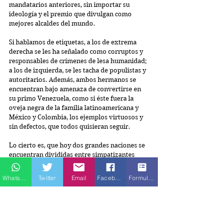
mandatarios anteriores, sin importar su 
ideología y el premio que divulgan como 
mejores alcaldes del mundo.
Si hablamos de etiquetas, a los de extrema 
derecha se les ha señalado como corruptos y 
responsables de crímenes de lesa humanidad; 
a los de izquierda, se les tacha de populistas y 
autoritarios. Además, ambos hermanos se 
encuentran bajo amenaza de convertirse en 
su primo Venezuela, como si éste fuera la 
oveja negra de la familia latinoamericana y 
México y Colombia, los ejemplos virtuosos y 
sin defectos, que todos quisieran seguir.
Lo cierto es, que hoy dos grandes naciones se 
encuentran divididas entre simpatizantes 
fanatizados que buscan la manera de 
imponer su manera de pensar sobre sus 
Whatsapp
Twitter
Email
Facebook
Formulario de contacto
opositores.
Sin importar el grupo al que pertenezcamos, 
no debemos olvidar que el voto más que un 
derecho es una obligación que tenemos como 