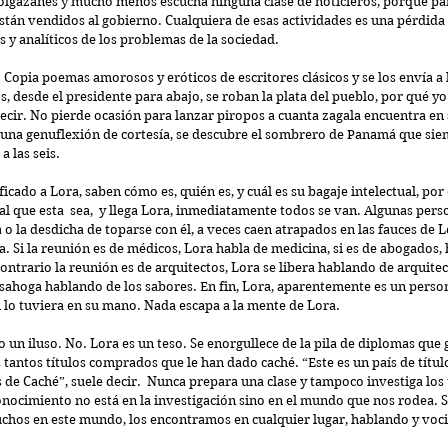
holgazanes y mucho menos escucha ninguna clase de noticieros, porque par
están vendidos al gobierno. Cualquiera de esas actividades es una pérdida
 y analíticos de los problemas de la sociedad.
 Copia poemas amorosos y eróticos de escritores clásicos y se los envía a l
icos, desde el presidente para abajo, se roban la plata del pueblo, por qué 
ecir. No pierde ocasión para lanzar piropos a cuanta zagala encuentra en 
 una genuflexión de cortesía, se descubre el sombrero de Panamá que siem
a las seis.
icado a Lora, saben cómo es, quién es, y cuál es su bagaje intelectual, po
 que esta  sea,  y llega Lora, inmediatamente todos se van. Algunas pers
a o la desdicha de toparse con él, a veces caen atrapados en las fauces de L
a. Si la reunión es de médicos, Lora habla de medicina, si es de abogados, 
contrario la reunión es de arquitectos, Lora se libera hablando de arquitect
sahoga hablando de los sabores. En fin, Lora, aparentemente es un perso
lo tuviera en su mano. Nada escapa a la mente de Lora.
 un iluso. No. Lora es un teso. Se enorgullece de la pila de diplomas que 
s tantos títulos comprados que le han dado caché. “Este es un país de título
de Caché”, suele decir.  Nunca prepara una clase y tampoco investiga los 
conocimiento no está en la investigación sino en el mundo que nos rodea. Su 
chos en este mundo, los encontramos en cualquier lugar, hablando y vocif