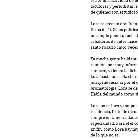
esa es una actividad de 
locutores y periodistas, 
de quienes son estudiosos
Lora se cree un don Juan.
firma de él. Si los polít
un simple poema, suele d
caballeros de antes, hace
santo rosario cinco veces 
Ya mucha gente ha identif
reunión, por muy informal
conocen, y tienen la dich
Lora basta una sola charl
jurisprudencia; si por el 
bromatología, Lora se de
Habla del mundo como si 
Lora no es loco y tampoco
residencia, fruto de otro
compré en Universidades 
especialidad. Para él el 
En fin, como Lora hay mu
de lo que no es.