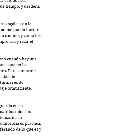
a él todos sus 
 de tiempo, y desdeña 
as zagalas con la 
yo no me puedo hurtar 
su camino, y como los 
pre usa y reza  el 
r eso cuando hay una 
onas que no lo 
ora. Para conocer a 
habla de 
ura; si es de 
naje omnisciente. 
guarda en su 
s. Y los míos los 
temas de su 
filosofía es práctica. 
erando de lo que es y 