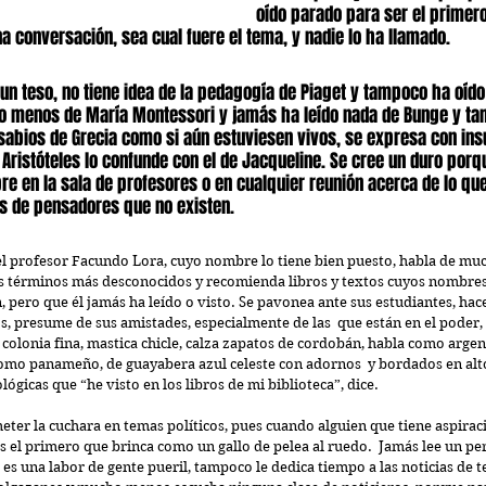
oído parado para ser el primero
 conversación, sea cual fuere el tema, y nadie lo ha llamado.
 un teso, no tiene idea de la pedagogía de Piaget y tampoco ha oído
menos de María Montessori y jamás ha leído nada de Bunge y ta
 sabios de Grecia como si aún estuviesen vivos, se expresa con ins
 Aristóteles lo confunde con el de Jacqueline. Se cree un duro porq
re en la sala de profesores o en cualquier reunión acerca de lo que
s de pensadores que no existen.
 el profesor Facundo Lora, cuyo nombre lo tiene bien puesto, habla de muc
os términos más desconocidos y recomienda libros y textos cuyos nombres
, pero que él jamás ha leído o visto. Se pavonea ante sus estudiantes, hace
s, presume de sus amistades, especialmente de las  que están en el poder,
 colonia fina, mastica chicle, calza zapatos de cordobán, habla como arge
omo panameño, de guayabera azul celeste con adornos  y bordados en alto
ógicas que “he visto en los libros de mi biblioteca”, dice.
ter la cuchara en temas políticos, pues cuando alguien que tiene aspiraci
s el primero que brinca como un gallo de pelea al ruedo.  Jamás lee un peri
 es una labor de gente pueril, tampoco le dedica tiempo a las noticias de te