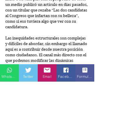
un medio publicó un artículo en días pasados, 
con un titular que rezaba “Las dos candidatas 
al Congreso que infartan con su belleza”, 
como si eso tuviera algo que ver con su 
candidatura.
Las inequidades estructurales son complejas 
y difíciles de abordar, sin embargo el llamado 
aquí es a contribuir desde nuestra posición 
como ciudadanos. El canal más directo con el 
que podemos modificar las dinámicas 
políticas, es el voto, usemos esa oportunidad 
de elegir para cambiar lo que no nos 
Whatsapp
Twitter
Email
Facebook
Formulario de contacto
satisface.  No voy a defender aquí que 
votemos por mujeres solo porque son 
mujeres, lo que pretendo es revisemos si 
nuestra decisión de voto está sesgada por 
esas ideas preconcebidas que nos hacen 
pensar de entrada que las mujeres son 
emocionales, débiles, menos inteligentes o 
que simplemente no tienen madera de líder.